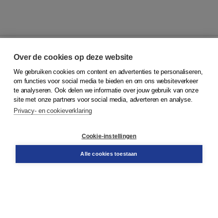
Over de cookies op deze website
We gebruiken cookies om content en advertenties te personaliseren,
© 2026
Koninklijke Boom uitgevers
om functies voor social media te bieden en om ons websiteverkeer
te analyseren. Ook delen we informatie over jouw gebruik van onze
Klantenservice
site met onze partners voor social media, adverteren en analyse.
Service & informatie
Privacy- en cookieverklaring
Contact
Retourneren
Docentenservice
Cookie-instellingen
Snel bestellen
Teamviewer
Alle cookies toestaan
Boom voor jou
Voor de boekhandel
Voor de pers
Publiceren bij Boom
Werken bij Boom & Vacatures