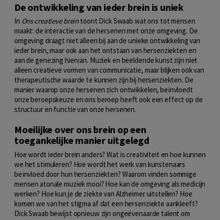
De ontwikkeling van ieder brein is uniek
In
Ons creatieve brein
toont Dick Swaab wat ons tot mensen
maakt: de interactie van de hersenen met onze omgeving. De
omgeving draagt niet alleen bij aan de unieke ontwikkeling van
ieder brein, maar ook aan het ontstaan van hersenziekten en
aan de genezing hiervan. Muziek en beeldende kunst zijn niet
alleen creatieve vormen van communicatie, maar blijken ook van
therapeutische waarde te kunnen zijn bij hersenziekten. De
manier waarop onze hersenen zich ontwikkelen, beïnvloedt
onze beroepskeuze en ons beroep heeft ook een effect op de
structuur en functie van onze hersenen.
Moeilijke over ons brein op een
toegankelijke manier uitgelegd
Hoe wordt ieder brein anders? Wat is creativiteit en hoe kunnen
we het stimuleren? Hoe wordt het werk van kunstenaars
beïnvloed door hun hersenziekten? Waarom vinden sommige
mensen atonale muziek mooi? Hoe kan de omgeving als medicijn
werken? Hoe kun je de ziekte van Alzheimer uitstellen? Hoe
komen we van het stigma af dat een hersenziekte aankleeft?
Dick Swaab bewijst opnieuw zijn ongeëvenaarde talent om