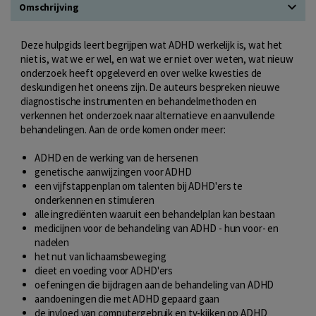
Omschrijving
Deze hulpgids leert begrijpen wat ADHD werkelijk is, wat het
niet is, wat we er wel, en wat we er niet over weten, wat nieuw
onderzoek heeft opgeleverd en over welke kwesties de
deskundigen het oneens zijn. De auteurs bespreken nieuwe
diagnostische instrumenten en behandelmethoden en
verkennen het onderzoek naar alternatieve en aanvullende
behandelingen. Aan de orde komen onder meer:
ADHD en de werking van de hersenen
genetische aanwijzingen voor ADHD
een vijfstappenplan om talenten bij ADHD'ers te
onderkennen en stimuleren
alle ingrediënten waaruit een behandelplan kan bestaan
medicijnen voor de behandeling van ADHD - hun voor- en
nadelen
het nut van lichaamsbeweging
dieet en voeding voor ADHD'ers
oefeningen die bijdragen aan de behandeling van ADHD
aandoeningen die met ADHD gepaard gaan
de invloed van computergebruik en tv-kijken op ADHD