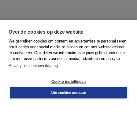
Over de cookies op deze website
We gebruiken cookies om content en advertenties te personaliseren,
© 2026
Koninklijke Boom uitgevers
om functies voor social media te bieden en om ons websiteverkeer
te analyseren. Ook delen we informatie over jouw gebruik van onze
Klantenservice
site met onze partners voor social media, adverteren en analyse.
Service & informatie
Privacy- en cookieverklaring
Contact
Retourneren
Docentenservice
Cookie-instellingen
Snel bestellen
Teamviewer
Alle cookies toestaan
Boom voor jou
Voor de boekhandel
Voor de pers
Publiceren bij Boom
Werken bij Boom & Vacatures