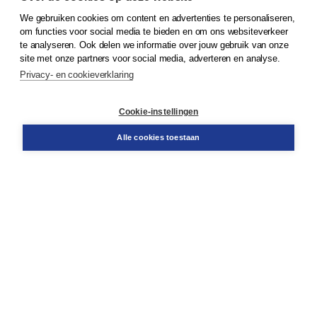
We gebruiken cookies om content en advertenties te personaliseren,
© 2026
Koninklijke Boom uitgevers
om functies voor social media te bieden en om ons websiteverkeer
te analyseren. Ook delen we informatie over jouw gebruik van onze
Klantenservice
site met onze partners voor social media, adverteren en analyse.
Service & informatie
Privacy- en cookieverklaring
Contact
Retourneren
Docentenservice
Cookie-instellingen
Snel bestellen
Teamviewer
Alle cookies toestaan
Boom voor jou
Voor de boekhandel
Voor de pers
Publiceren bij Boom
Werken bij Boom & Vacatures
Over Boom
Wat ons drijft
Onze historie
Onze auteurs
Onze organisatie