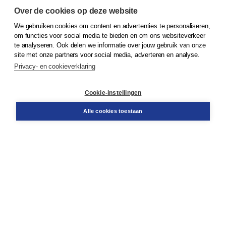
Over de cookies op deze website
We gebruiken cookies om content en advertenties te personaliseren,
© 2026
Koninklijke Boom uitgevers
om functies voor social media te bieden en om ons websiteverkeer
te analyseren. Ook delen we informatie over jouw gebruik van onze
Klantenservice
site met onze partners voor social media, adverteren en analyse.
Service & informatie
Privacy- en cookieverklaring
Contact
Retourneren
Docentenservice
Cookie-instellingen
Snel bestellen
Teamviewer
Alle cookies toestaan
Boom voor jou
Voor de boekhandel
Voor de pers
Publiceren bij Boom
Werken bij Boom & Vacatures
Over Boom
Wat ons drijft
Onze historie
Onze auteurs