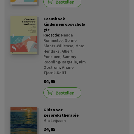
Bestellen
Casusboek
kinderneuropsycholo
gie
Redactie:
Nanda
Rommelse
,
Dorine
Slaats-Willemse
,
Marc
Hendriks
,
Albert
Ponsioen
,
Sammy
Roording-Ragetlie
,
Kim
Oostrom
,
Ariane
Tjeenk-Kalff
84,95
Bestellen
Gids voor
gesprekstherapie
Mia Leijssen
24,95