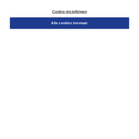
Retourneren
Docentenservice
Cookie-instellingen
Snel bestellen
Teamviewer
Alle cookies toestaan
Boom voor jou
Voor de boekhandel
Voor de pers
Publiceren bij Boom
Werken bij Boom & Vacatures
Over Boom
Wat ons drijft
Onze historie
Onze auteurs
Onze organisatie
Duurzaam ondernemen
Gratis verzending in NL vanaf € 20,-.
Veilig winkelen met Thuiswinkelwaarborg