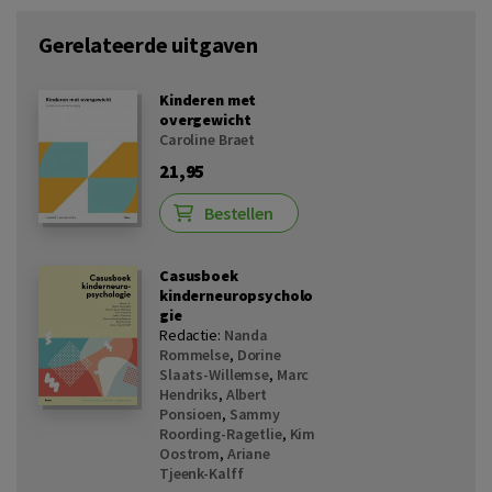
Gerelateerde uitgaven
Kinderen met
overgewicht
Caroline Braet
21,95
Bestellen
Casusboek
kinderneuropsycholo
gie
Redactie:
Nanda
Rommelse
,
Dorine
Slaats-Willemse
,
Marc
Hendriks
,
Albert
Ponsioen
,
Sammy
Roording-Ragetlie
,
Kim
Oostrom
,
Ariane
Tjeenk-Kalff