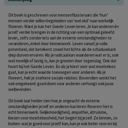
Dit boek is geschreven voor mensenfluisteraars die ‘hun’
mensen verder willen begeleiden van 'wel oké' naar werkelijk
floreren. Want je kan het Goede Leven leren. Je kan anderen én
jezelf verder brengen in de richting van een optimaal geleefd
leven, zelfs zonder iets aan de externe omstandigheden te
veranderen, enkel door binnenwerk. Leven vanuit je volle
potentieel, dat betekent zowel het lichte als de schaduwkant
diep durven ervaren. Als je radicaal kan waarderen wat er is, ook
wat moeilijk of lastig is, kan je groeien door tegenslag. Ook dat
hoort bij het Goede Leven. En als je kiest voor wat moeiteloos
gaat, kan je echt waarde toevoegen voor anderen. Als je
floreert, heb je sterkere sociale relaties. Bovendien werkt het
ook omgekeerd: goed doen voor anderen verhoogt ook jouw
welbevinden.
Dit boek laat helder zien hoe je ongeacht de externe
omstandigheden jezelf en anderen kan leren floreren: het is
echt binnenwerk. Gelijkmoedigheid, empathie, altruïsme,
kiezen voor moeiteloosheid, het begint bij jezelf. Zo binnen, zo
buiten: wat je goed voor jezelf kan, kan je ook beter voor en bij