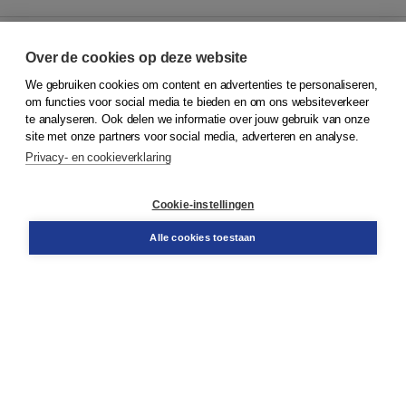
Over de cookies op deze website
We gebruiken cookies om content en advertenties te personaliseren,
© 2026
Koninklijke Boom uitgevers
om functies voor social media te bieden en om ons websiteverkeer
te analyseren. Ook delen we informatie over jouw gebruik van onze
Klantenservice
site met onze partners voor social media, adverteren en analyse.
Service & informatie
Privacy- en cookieverklaring
Contact
Retourneren
Docentenservice
Cookie-instellingen
Snel bestellen
Teamviewer
Alle cookies toestaan
Boom voor jou
Voor de boekhandel
Voor de pers
Publiceren bij Boom
Werken bij Boom & Vacatures
Over Boom
Wat ons drijft