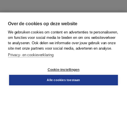
Over de cookies op deze website
We gebruiken cookies om content en advertenties te personaliseren,
© 2026
Koninklijke Boom uitgevers
om functies voor social media te bieden en om ons websiteverkeer
te analyseren. Ook delen we informatie over jouw gebruik van onze
Klantenservice
site met onze partners voor social media, adverteren en analyse.
Service & informatie
Privacy- en cookieverklaring
Contact
Retourneren
Docentenservice
Cookie-instellingen
Snel bestellen
Teamviewer
Alle cookies toestaan
Boom voor jou
Voor de boekhandel
Voor de pers
Publiceren bij Boom
Werken bij Boom & Vacatures
Over Boom