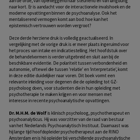
aan de orde, van openleggend naar steunend en van langdurig
naar kort. Er is aandacht voor de interactionele invalshoek en de
moderne opvattingen binnen de psychoanalyse. Ook het
mentaliserend vermogen komt aan bod: hoe kan het
epistemisch vertrouwen worden vergroot?
Deze derde herziene druk is volledig geactualiseerd. In
vergelijking met de vorige druk is er meer plaats ingeruimd voor
het proces van intake en indicatiestelling. Het hoofdstuk over
de behandelvormen is verder uitgebreid en sluit aan bij de
beschikbare evidentie. De polariteit tussen verbondenheid en
autonomie, oftewel die tussen 'relatie' en 'interpretatie', komt
in deze editie duidelijker naar voren. Dit boek vormt een
relevante inleiding voor degenen die de opleiding tot GZ-
psycholoog doen, voor studenten die in hun opleiding met
psychotherapie te maken krijgen en voor mensen met
interesse in recente psychoanalytische opvattingen.
Dr. M.H.M. de Wolf
is klinisch psycholoog, psychotherapeut en
psychoanalyticus. Hij was voorzitter van de raad van bestuur
van het Nederlands Psychoanalytisch Instituut. Daarnaast was
hij lange tijd hoofdopleider psychotherapeut aan de RINO
Amsterdam en is hij opleider bij verschillende psychoanalytische