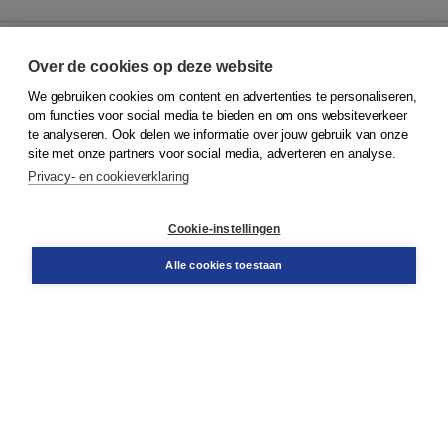
Over de cookies op deze website
We gebruiken cookies om content en advertenties te personaliseren,
© 2026
Koninklijke Boom uitgevers
om functies voor social media te bieden en om ons websiteverkeer
te analyseren. Ook delen we informatie over jouw gebruik van onze
Klantenservice
site met onze partners voor social media, adverteren en analyse.
Service & informatie
Privacy- en cookieverklaring
Contact
Retourneren
Docentenservice
Cookie-instellingen
Snel bestellen
Teamviewer
Alle cookies toestaan
Boom voor jou
Voor de boekhandel
Voor de pers
Publiceren bij Boom
Werken bij Boom & Vacatures
Over Boom
Wat ons drijft