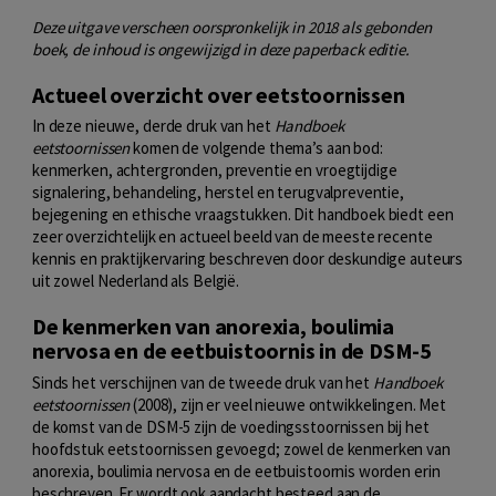
Deze uitgave verscheen oorspronkelijk in 2018 als gebonden
boek, de inhoud is ongewijzigd in deze paperback editie.
Actueel overzicht over eetstoornissen
In deze nieuwe, derde druk van het
Handboek
eetstoornissen
komen de volgende thema’s aan bod:
kenmerken, achtergronden, preventie en vroegtijdige
signalering, behandeling, herstel en terugvalpreventie,
bejegening en ethische vraagstukken. Dit handboek biedt een
zeer overzichtelijk en actueel beeld van de meeste recente
kennis en praktijkervaring beschreven door deskundige auteurs
uit zowel Nederland als België.
De kenmerken van anorexia, boulimia
nervosa en de eetbuistoornis in de DSM-5
Sinds het verschijnen van de tweede druk van het
Handboek
eetstoornissen
(2008), zijn er veel nieuwe ontwikkelingen. Met
de komst van de DSM-5 zijn de voedingsstoornissen bij het
hoofdstuk eetstoornissen gevoegd; zowel de kenmerken van
anorexia, boulimia nervosa en de eetbuistoornis worden erin
beschreven. Er wordt ook aandacht besteed aan de