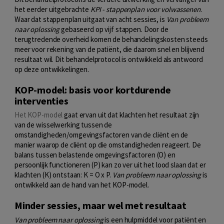
het eerder uitgebrachte
KPI - stappenplan voor volwassenen
.
Waar dat stappenplan uitgaat van acht sessies, is
Van probleem
naar oplossing
gebaseerd op vijf stappen. Door de
terugtredende overheid komen de behandelingskosten steeds
meer voor rekening van de patiënt, die daarom snel en blijvend
resultaat wil. Dit behandelprotocol is ontwikkeld als antwoord
op deze ontwikkelingen.
KOP-model: basis voor kortdurende
interventies
Het KOP-model
gaat ervan uit dat klachten het resultaat zijn
van de wisselwerking tussen de
omstandigheden/omgevingsfactoren van de cliënt en de
manier waarop de cliënt op die omstandigheden reageert. De
balans tussen belastende omgevingsfactoren (O) en
persoonlijk functioneren (P) kan zo ver uit het lood slaan dat er
klachten (K) ontstaan: K = O x P.
Van probleem naar oplossing
is
ontwikkeld aan de hand van het KOP-model.
Minder sessies, maar wel met resultaat
Van probleem naar oplossing
is een hulpmiddel voor patiënt en