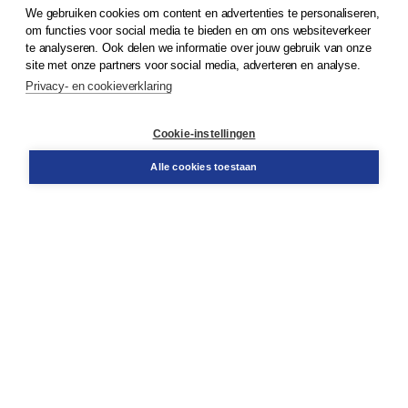
We gebruiken cookies om content en advertenties te personaliseren,
© 2026
Koninklijke Boom uitgevers
om functies voor social media te bieden en om ons websiteverkeer
te analyseren. Ook delen we informatie over jouw gebruik van onze
Klantenservice
site met onze partners voor social media, adverteren en analyse.
Service & informatie
Privacy- en cookieverklaring
Contact
Retourneren
Docentenservice
Cookie-instellingen
Snel bestellen
Teamviewer
Alle cookies toestaan
Boom voor jou
Voor de boekhandel
Voor de pers
Publiceren bij Boom
Werken bij Boom & Vacatures
Over Boom
Wat ons drijft
Onze historie
Onze auteurs
Onze organisatie
Duurzaam ondernemen