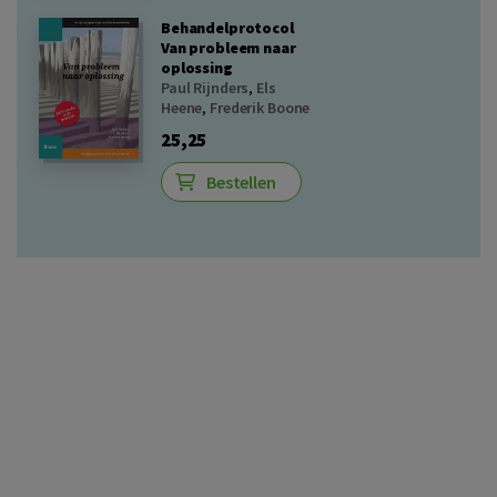
Behandelprotocol
Van probleem naar
oplossing
Paul Rijnders
,
Els
Heene
,
Frederik Boone
25,25
Bestellen