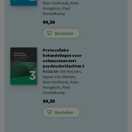
Marc Verbraak
,
Kees
Hoogduin
,
Paul
Emmelkamp
94,50
Bestellen
Protocollaire
behandelingen voor
volwassenen met
psychische klachten 3
Redactie:
Ger Keijsers
,
Agnes van Minnen
,
Marc Verbraak
,
Kees
Hoogduin
,
Paul
Emmelkamp
94,50
Bestellen