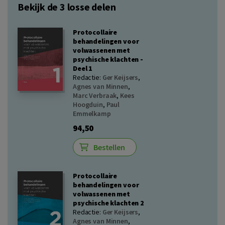
Bekijk de 3 losse delen
Protocollaire
behandelingen voor
volwassenen met
psychische klachten -
Deel 1
Redactie:
Ger Keijsers
,
Agnes van Minnen
,
Marc Verbraak
,
Kees
Hoogduin
,
Paul
Emmelkamp
94,50
Bestellen
Protocollaire
behandelingen voor
volwassenen met
psychische klachten 2
Redactie:
Ger Keijsers
,
Agnes van Minnen
,