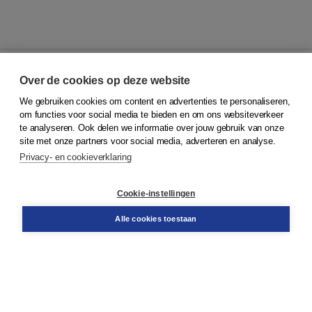
Over de cookies op deze website
We gebruiken cookies om content en advertenties te personaliseren,
© 2026
Koninklijke Boom uitgevers
om functies voor social media te bieden en om ons websiteverkeer
te analyseren. Ook delen we informatie over jouw gebruik van onze
Klantenservice
site met onze partners voor social media, adverteren en analyse.
Service & informatie
Privacy- en cookieverklaring
Contact
Retourneren
Docentenservice
Cookie-instellingen
Snel bestellen
Teamviewer
Alle cookies toestaan
Boom voor jou
Voor de boekhandel
Voor de pers
Publiceren bij Boom
Werken bij Boom & Vacatures