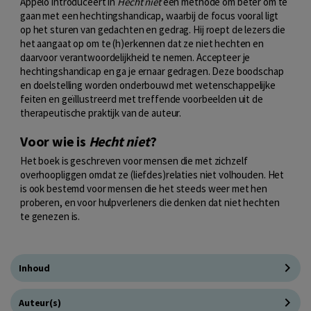
Appelo introduceert in
Hecht niet
een methode om beter om te
gaan met een hechtingshandicap, waarbij de focus vooral ligt
op het sturen van gedachten en gedrag. Hij roept de lezers die
het aangaat op om te (h)erkennen dat ze niet hechten en
daarvoor verantwoordelijkheid te nemen. Accepteer je
hechtingshandicap en ga je ernaar gedragen. Deze boodschap
en doelstelling worden onderbouwd met wetenschappelijke
feiten en geïllustreerd met treffende voorbeelden uit de
therapeutische praktijk van de auteur.
Voor wie is
Hecht niet
?
Het boek is geschreven voor mensen die met zichzelf
overhoopliggen omdat ze (liefdes)relaties niet volhouden. Het
is ook bestemd voor mensen die het steeds weer met hen
proberen, en voor hulpverleners die denken dat niet hechten
te genezen is.
Inhoud
Auteur(s)