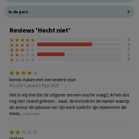
In de pers
Reviews 'Hecht niet'
0
2
0
1
0
kennis maken met een andere visie
Rita De Caluwé | 9 juli 2023
Het is vrij snel dat de uitgever om een reactie vraagt; ik heb dus
nog niet zoveel gelezen... maar, de insteek en de manier waarop
de auteur de opbouw van zijn werk toelicht zijn elementen die
mees...
Lees meer
(H)Echt