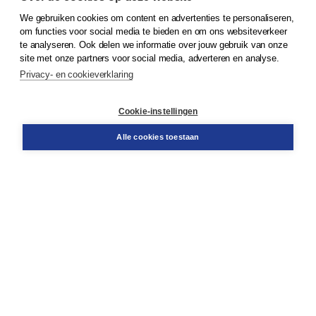
We gebruiken cookies om content en advertenties te personaliseren,
© 2026
Koninklijke Boom uitgevers
om functies voor social media te bieden en om ons websiteverkeer
te analyseren. Ook delen we informatie over jouw gebruik van onze
Klantenservice
site met onze partners voor social media, adverteren en analyse.
Service & informatie
Privacy- en cookieverklaring
Contact
Retourneren
Docentenservice
Cookie-instellingen
Snel bestellen
Teamviewer
Alle cookies toestaan
Boom voor jou
Voor de boekhandel
Voor de pers
Publiceren bij Boom
Werken bij Boom & Vacatures
Over Boom
Wat ons drijft
Onze historie
Onze auteurs
Onze organisatie