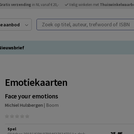
Gratis verzending
in NL vanaf € 20,-
Veilig winkelen met
Thuiswinkelwaarb
Zoek op titel, auteur, trefwoord of ISBN
ele aanbod
Nieuwsbrief
Emotiekaarten
Face your emotions
Michiel Hulsbergen
|
Boom
Spel
25,95