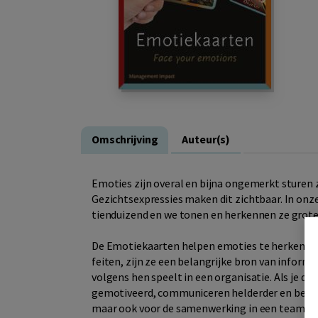
Omschrijving
Auteur(s)
Emoties zijn overal en bijna ongemerkt sturen 
Gezichtsexpressies maken dit zichtbaar. In onz
tienduizend en we tonen en herkennen ze grot
De Emotiekaarten helpen emoties te herkennen 
feiten, zijn ze een belangrijke bron van inform
volgens hen speelt in een organisatie. Als je d
gemotiveerd, communiceren helderder en bereiken
maar ook voor de samenwerking in een team of d