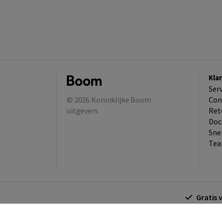
Kla
Ser
© 2026
Koninklijke Boom
Con
uitgevers
Ret
Doc
Sne
Tea
Gratis 