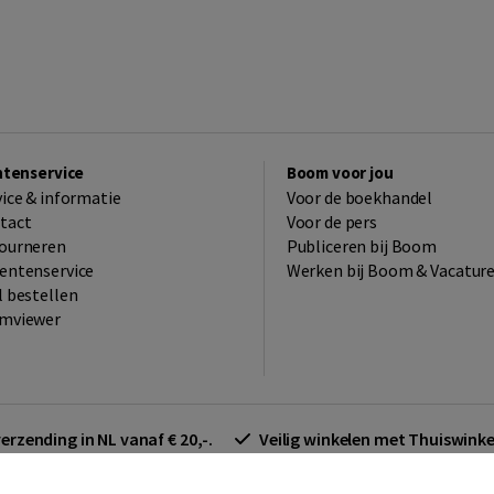
ntenservice
Boom voor jou
vice & informatie
Voor de boekhandel
tact
Voor de pers
ourneren
Publiceren bij Boom
entenservice
Werken bij Boom & Vacatur
l bestellen
mviewer
verzending in NL vanaf € 20,-.
Veilig winkelen met Thuiswin