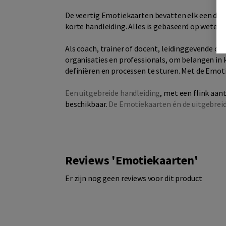
De veertig Emotiekaarten bevatten elk een direc
korte handleiding. Alles is gebaseerd op wetensc
Als coach, trainer of docent, leidinggevende of 
organisaties en professionals, om belangen in 
definiëren en processen te sturen. Met de Emo
Een uitgebreide handleiding
, met een flink aan
beschikbaar.
De Emotiekaarten én de uitgebrei
Reviews 'Emotiekaarten'
Er zijn nog geen reviews voor dit product