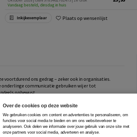
Oktober 2018 | ISBN 9789462762473 | 1e druk
Vandaag besteld, dinsdag in huis
Plaats op wensenlijst
Inkijkexemplaar
ze voortdurend ons gedrag – zeker ook in organisaties.
e onderlinge communicatie gebruiken wij er tot
endeels onbewust.
en benutten. Hoewel emoties niet altijd verwijzen naar
Over de cookies op deze website
atie. Emoties laten zien wat mensen beweegt, en wat er
We gebruiken cookies om content en advertenties te personaliseren, om
at helder krijgt, gaat de energie stromen. Mensen worden
functies voor social media te bieden en om ons websiteverkeer te
 wat ze willen. Dit geldt niet alleen voor individuen,
analyseren. Ook delen we informatie over jouw gebruik van onze site met
e organisatie als geheel.
onze partners voor social media, adverteren en analyse.