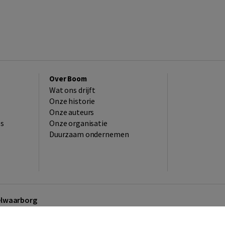
Over Boom
Wat ons drijft
Onze historie
Onze auteurs
es
Onze organisatie
Duurzaam ondernemen
kelwaarborg