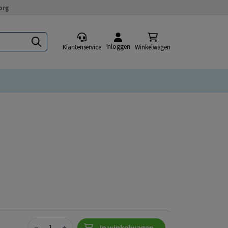
org
Inloggen
Klantenservice
Winkelwagen
Quantity
−
+
In winkelwagen