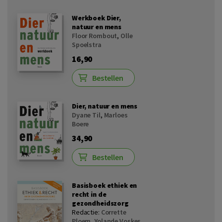
Werkboek Dier,
natuur en mens
Floor Rombout
,
Olle
Spoelstra
16,90
Bestellen
Dier, natuur en mens
Dyane Til
,
Marloes
Boere
34,90
Bestellen
Basisboek ethiek en
recht in de
gezondheidszorg
Redactie:
Corrette
Ploem
,
Yolande Voskes