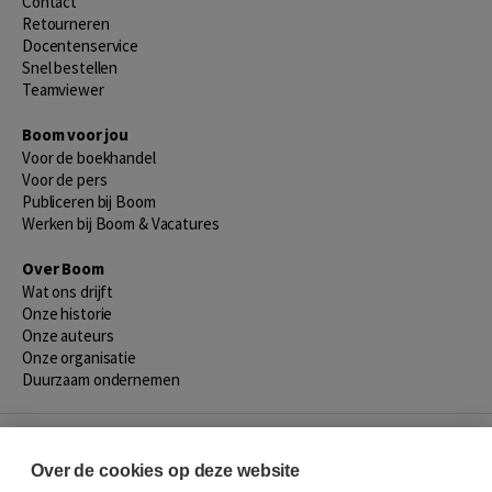
Contact
Retourneren
Docentenservice
Snel bestellen
Teamviewer
Boom voor jou
Voor de boekhandel
Voor de pers
Publiceren bij Boom
Werken bij Boom & Vacatures
Over Boom
Wat ons drijft
Onze historie
Onze auteurs
Onze organisatie
Duurzaam ondernemen
Gratis verzending in NL vanaf € 20,-.
Over de cookies op deze website
Veilig winkelen met Thuiswinkelwaarborg