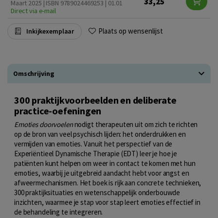
33,25
Maart 2025 | ISBN 9789024469253 | 01.01
Direct via e-mail
Plaats op wensenlijst
Inkijkexemplaar
Omschrijving
300 praktijkvoorbeelden en deliberate
practice-oefeningen
Emoties doorvoelen
nodigt therapeuten uit om zich te richten
op de bron van veel psychisch lijden: het onderdrukken en
vermijden van emoties. Vanuit het perspectief van de
Experiëntieel Dynamische Therapie (EDT) leer je hoe je
patiënten kunt helpen om weer in contact te komen met hun
emoties, waarbij je uitgebreid aandacht hebt voor angst en
afweermechanismen. Het boek is rijk aan concrete technieken,
300 praktijksituaties en wetenschappelijk onderbouwde
inzichten, waarmee je stap voor stap leert emoties effectief in
de behandeling te integreren.