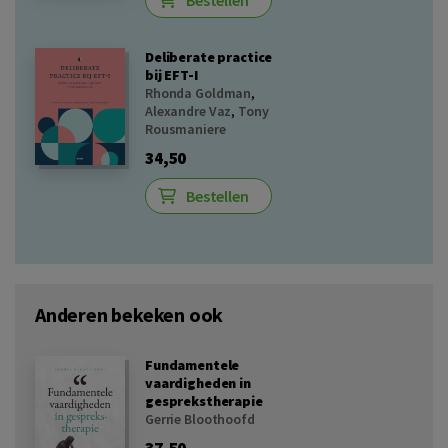
Bestellen
Deliberate practice
bij EFT-I
Rhonda Goldman
,
Alexandre Vaz
,
Tony
Rousmaniere
34,50
Bestellen
Anderen bekeken ook
Fundamentele
vaardigheden in
gesprekstherapie
Gerrie Bloothoofd