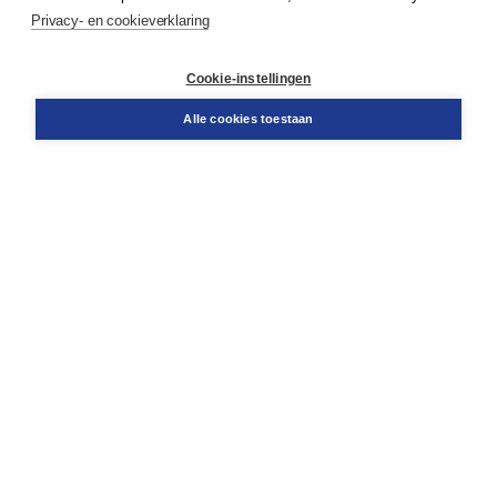
Service & informatie
Privacy- en cookieverklaring
Contact
Retourneren
Docentenservice
Cookie-instellingen
Snel bestellen
Teamviewer
Alle cookies toestaan
Boom voor jou
Voor de boekhandel
Voor de pers
Publiceren bij Boom
Werken bij Boom & Vacatures
Over Boom
Wat ons drijft
Onze historie
Onze auteurs
Onze organisatie
Duurzaam ondernemen
Gratis verzending in NL vanaf € 20,-.