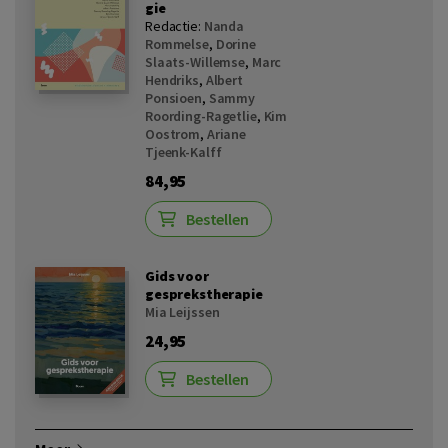
gie
Redactie:
Nanda
Rommelse
,
Dorine
Slaats-Willemse
,
Marc
Hendriks
,
Albert
Ponsioen
,
Sammy
Roording-Ragetlie
,
Kim
Oostrom
,
Ariane
Tjeenk-Kalff
84,95
Bestellen
Gids voor
gesprekstherapie
Mia Leijssen
24,95
Bestellen