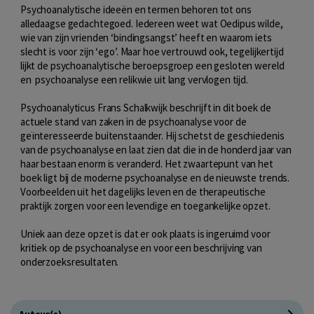
Psychoanalytische ideeën en termen behoren tot ons
alledaagse gedachtegoed. Iedereen weet wat Oedipus wilde,
wie van zijn vrienden ‘bindingsangst’ heeft en waarom iets
slecht is voor zijn ‘ego’. Maar hoe vertrouwd ook, tegelijkertijd
lijkt de psychoanalytische beroepsgroep een gesloten wereld
en psychoanalyse een relikwie uit lang vervlogen tijd.
Psychoanalyticus Frans Schalkwijk beschrijft in dit boek de
actuele stand van zaken in de psychoanalyse voor de
geïnteresseerde buitenstaander. Hij schetst de geschiedenis
van de psychoanalyse en laat zien dat die in de honderd jaar van
haar bestaan enorm is veranderd. Het zwaartepunt van het
boek ligt bij de moderne psychoanalyse en de nieuwste trends.
Voorbeelden uit het dagelijks leven en de therapeutische
praktijk zorgen voor een levendige en toegankelijke opzet.
Uniek aan deze opzet is dat er ook plaats is ingeruimd voor
kritiek op de psychoanalyse en voor een beschrijving van
onderzoeksresultaten.