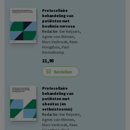
Protocollaire
behandeling van
patiënten met
boulimia nervosa
Redactie:
Ger Keijsers
,
Agnes van Minnen
,
Marc Verbraak
,
Kees
Hoogduin
,
Paul
Emmelkamp
21,95
Bestellen
Protocollaire
behandeling van
patiënten met
obesitas (en
eetbuistoornis)
Redactie:
Ger Keijsers
,
Agnes van Minnen
,
Marc Verbraak
,
Kees