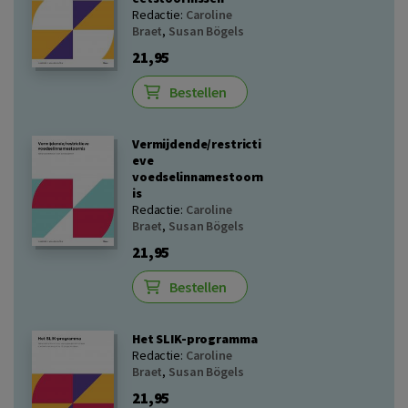
Redactie:
Caroline
Braet
,
Susan Bögels
21,95
Bestellen
Vermijdende/restricti
eve
voedselinnamestoorn
is
Redactie:
Caroline
Braet
,
Susan Bögels
21,95
Bestellen
Het SLIK-programma
Redactie:
Caroline
Braet
,
Susan Bögels
21,95