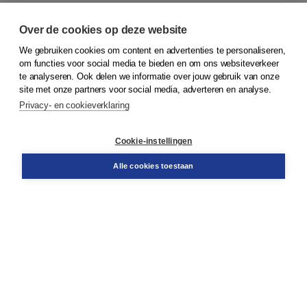
Over de cookies op deze website
We gebruiken cookies om content en advertenties te personaliseren,
© 2026
Koninklijke Boom uitgevers
om functies voor social media te bieden en om ons websiteverkeer
te analyseren. Ook delen we informatie over jouw gebruik van onze
Klantenservice
site met onze partners voor social media, adverteren en analyse.
Service & informatie
Privacy- en cookieverklaring
Contact
Retourneren
Docentenservice
Cookie-instellingen
Snel bestellen
Teamviewer
Alle cookies toestaan
Boom voor jou
Voor de boekhandel
Voor de pers
Publiceren bij Boom
Werken bij Boom & Vacatures
Over Boom
Wat ons drijft
Onze historie