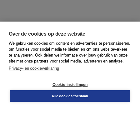
Over de cookies op deze website
We gebruiken cookies om content en advertenties te personaliseren,
© 2026
Koninklijke Boom uitgevers
om functies voor social media te bieden en om ons websiteverkeer
te analyseren. Ook delen we informatie over jouw gebruik van onze
Klantenservice
site met onze partners voor social media, adverteren en analyse.
Service & informatie
Privacy- en cookieverklaring
Contact
Retourneren
Docentenservice
Cookie-instellingen
Snel bestellen
Teamviewer
Alle cookies toestaan
Boom voor jou
Voor de boekhandel
Voor de pers
Publiceren bij Boom
Werken bij Boom & Vacatures