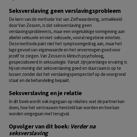
Seksverslaving geen verslavingsprobleem
De kern van de methode Vat van Zelfwaardering, ontwikkeld
door Van Zessen, is dat seksverslaving geen
verslavingsprobleem is, maar een ongelukkige vormgeving aan
allerlei seksuele en niet-seksuele, vooral negatieve emoties.
Deze methode pakt niet het symptoomgedrag aan, maar het
lage gevoel van eigenwaarde en het onvermogen goed voor
jezelf te zorgen. Van Zessen is klinisch psycholoog,
gespecialiseerd in seksuologie. Vanuit zijn jarenlange ervaring is
hij van mening dat seksverslaving goed en duurzaam is op te
lossen zonder dat het verslavingsperspectief op de voorgrond
staat en de behandeling bepaalt.
Seksverslaving en je relatie
In dit boek wordt ook ingegaan op relaties: wat de partner kan
doen, hoe het vertrouwen hersteld kan worden en hoe kan
worden omgegaan met terugval.
Opvolger van dit boek:
Verder na
seksverslaving