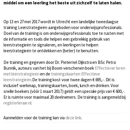
middel om een leerling het beste uit zichzelf te laten halen.
Op 13 en 27 mei 2017 wordt in Utrecht een landelijke tweedaagse
training Leerstrategieën aangeboden voor onderwijsprofessionals.
Doel van de training is om onderwijsprofessionals toe te rusten met
de informatie en tools die helpen een gebrekkig gebruik van
leerstrategieën te signaleren, en leerlingen te helpen
leerstrategieën te ontdekken en (beter) te benutten.
De training en gegeven door Dr. Pieternel Dijkstra en BSc Petra
Bunnik, auteurs van het bij Boom verschenen boek
Effectiever leren
met leerstrategieën
en de
trainingskaarten Effectieve
leerstrategieën
.De training kost voor twee dagen € 695,-. Dit is
inclusief werkmap, trainingskaarten, boek, lunch en drinken. Voor
snelle boekers (vóór 1 maart 2017) geldt een speciale prijs van € 600,-.
Er is ruimte voor maximaal 20 deelnemers. De training is aangemeld bij
registerleraar.nl
.
Aanmelden voor de training kan via
deze link
.