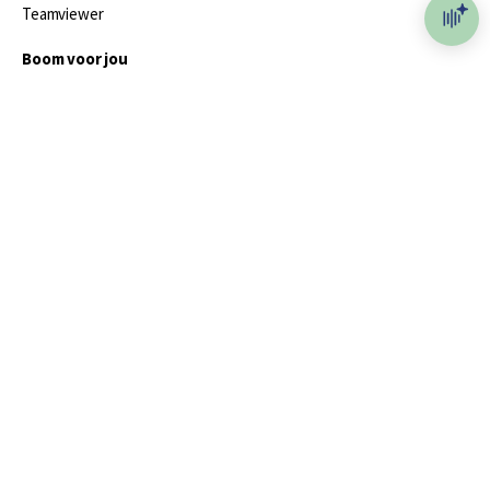
Teamviewer
Boom voor jou
Voor de boekhandel
Voor de pers
Publiceren bij Boom
Werken bij Boom & Vacatures
Over Boom
Wat ons drijft
Onze historie
Onze auteurs
Onze organisatie
Duurzaam ondernemen
Gratis verzending in NL vanaf € 20,-.
Veilig winkelen met Thuiswinkelwaarborg