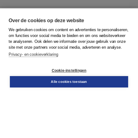
Over de cookies op deze website
We gebruiken cookies om content en advertenties te personaliseren,
© 2026
Koninklijke Boom uitgevers
om functies voor social media te bieden en om ons websiteverkeer
te analyseren. Ook delen we informatie over jouw gebruik van onze
Klantenservice
site met onze partners voor social media, adverteren en analyse.
Service & informatie
Privacy- en cookieverklaring
Contact
Retourneren
Docentenservice
Cookie-instellingen
Snel bestellen
Teamviewer
Alle cookies toestaan
Boom voor jou
Voor de boekhandel
Voor de pers
Publiceren bij Boom
Werken bij Boom & Vacatures
Over Boom
Wat ons drijft