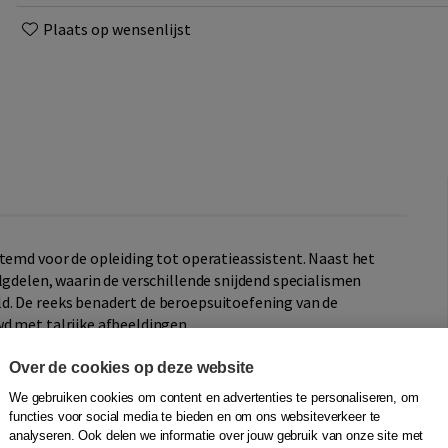
Plaats op wensenlijst
stemd voor de opleiding tot operatieassistent. Naast het
lgdelen, waarin de verschillende snijdend specialismen
d. De reeks benadert de beroepsuitoefening van de
d met talrijke afbeeldingen.
taken die niet met andere disciplines binnen het
Over de cookies op deze website
 taken zijn het beheren, gebruiksklaar maken en hanteren
We gebruiken cookies om content en advertenties te personaliseren, om
ennis van naamgeving, gebruiksdoel, herkenningstekens of
functies voor social media te bieden en om ons websiteverkeer te
 rol. Bovenal is het van belang dat de operatieassistent in
analyseren. Ook delen we informatie over jouw gebruik van onze site met