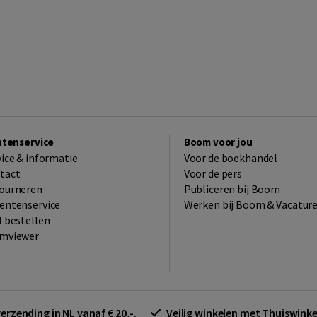
ntenservice
Boom voor jou
vice & informatie
Voor de boekhandel
tact
Voor de pers
ourneren
Publiceren bij Boom
entenservice
Werken bij Boom & Vacatur
l bestellen
mviewer
verzending in NL vanaf € 20,-.
Veilig winkelen met Thuiswin