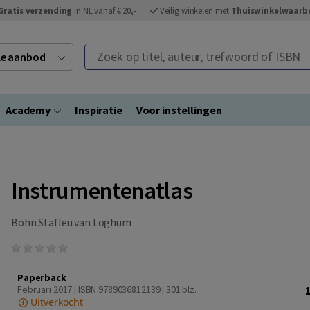
Gratis verzending
in NL vanaf € 20,-
Veilig winkelen met
Thuiswinkelwaarb
Zoek op titel, auteur, trefwoord of ISBN
ele aanbod
Academy
Inspiratie
Voor instellingen
Instrumentenatlas
Bohn Stafleu van Loghum
Paperback
Februari 2017 | ISBN 9789036812139
| 301 blz.
Uitverkocht