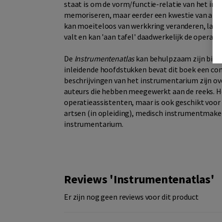
staat is om de vorm/functie-relatie van het ins
memoriseren, maar eerder een kwestie van analy
kan moeiteloos van werkkring veranderen, laat z
valt en kan 'aan tafel' daadwerkelijk de operate
De
Instrumentenatlas
kan behulpzaam zijn bij h
inleidende hoofdstukken bevat dit boek een com
beschrijvingen van het instrumentarium zijn ov
auteurs die hebben meegewerkt aan de reeks. H
operatieassistenten, maar is ook geschikt voor 
artsen (in opleiding), medisch instrumentmake
instrumentarium.
Reviews 'Instrumentenatlas'
Er zijn nog geen reviews voor dit product