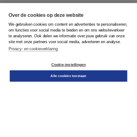
Over de cookies op deze website
We gebruiken cookies om content en advertenties te personaliseren,
© 2026
Koninklijke Boom uitgevers
om functies voor social media te bieden en om ons websiteverkeer
te analyseren. Ook delen we informatie over jouw gebruik van onze
Klantenservice
site met onze partners voor social media, adverteren en analyse.
Service & informatie
Privacy- en cookieverklaring
Contact
Retourneren
Docentenservice
Cookie-instellingen
Snel bestellen
Teamviewer
Alle cookies toestaan
Boom voor jou
Voor de boekhandel
Voor de pers
Publiceren bij Boom
Werken bij Boom & Vacatures
Over Boom
Wat ons drijft