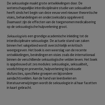
De seksuologie maakt grote ontwikkelingen door. De
wetenschappelijke interdisciplinaire studie van seksualiteit
heeft sinds het begin van deze eeuw veel nieuwe theoretische
visies, behandelingen en onderzoeksdata opgeleverd.
Daarnaast zijn de effecten van de toegenomen medicalisering
op de seksuologische hulpverlening groot.
Seksuologie
is een grondige academische inleiding tot de
interdisciplinaire seksuologie. De actuele stand van zaken
binnen het vakgebied wordt overzichtelijk en kritisch
weergegeven. Het boek is een weerslag van de recente
ontwikkelingen, bevindingen en visies zoals die internationaal
binnen de verschillende seksuologische velden leven. Het boek
is opgebouwd uit zes modules: seksuologie, seksualiteit,
voorlichting en preventie, hulpverlening bij seksuele
disfuncties, specifieke groepen en bijzondere
aandachtsvelden. Aan de hand van leerdoelen en
literatuurverwijzingen wordt de seksuologie in al haar facetten
in kaart gebracht.