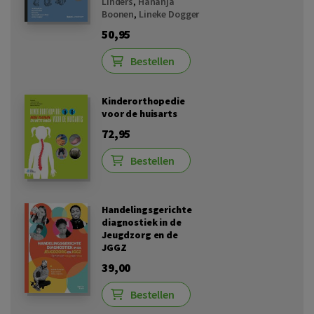
Linders
,
Hananja
Boonen
,
Lineke Dogger
50,95
Bestellen
Kinderorthopedie
voor de huisarts
72,95
Bestellen
Handelingsgerichte
diagnostiek in de
Jeugdzorg en de
JGGZ
39,00
Bestellen