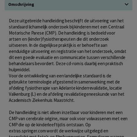
Omschrijving
Deze uitgebreide handleiding beschrijft de uitvoering van het
standaard lichamelijk onderzoek bij kinderen met een Centraal
Motorische Parese (CMP). De handleiding is bedoeld voor
artsen en (kinder)fysiotherapeuten die dit onderzoek
uitvoeren. In de dagelijkse praktijk is er behoefte aan
eenduidige uitvoering en registratie van het onderzoek, omdat
dit een goede evaluatie en communicatie tussen verschillende
behandelaars bevordert. Deze cd-rom is daarbij een praktisch
hulpmiddel.
Voor de ontwikkeling van een landelijke standaard is de
gebruikte terminologie afgestemd in samenwerking met de
afdeling fysiotherapie van Adelante kinderrevalidatie, locatie
Valkenburg (L) en de afdeling revalidatiegeneeskunde van het
Academisch Ziekenhuis Maastricht.
De handleiding is niet alleen inzetbaar voor kinderen met een
CMP van cerebrale origine, maar ook voor volwassenen met een
CMP die op de kinderleeftijd is ontstaan. Op
extras.springer.com wordt de werkwijze uitgelegd en
toegelicht met foto's en filmfragmenten. Formulieren waarop