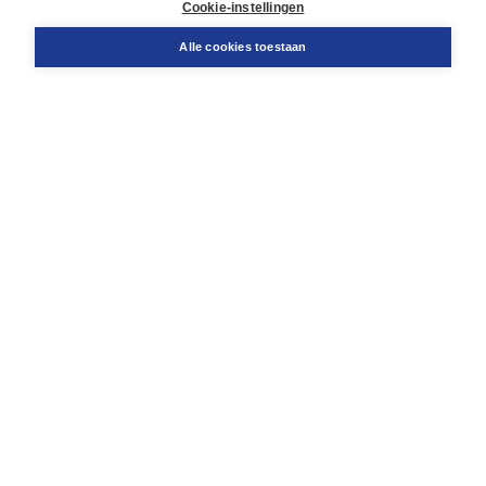
Docentenservice
Cookie-instellingen
Snel bestellen
Teamviewer
Alle cookies toestaan
Boom voor jou
Voor de boekhandel
Voor de pers
Publiceren bij Boom
Werken bij Boom & Vacatures
Over Boom
Wat ons drijft
Onze historie
Onze auteurs
Onze organisatie
Duurzaam ondernemen
Gratis verzending in NL vanaf € 20,-.
Veilig winkelen met Thuiswinkelwaarborg