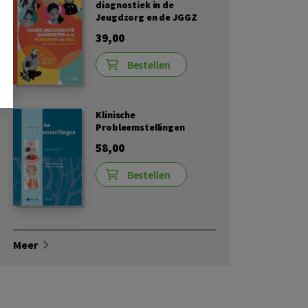
diagnostiek in de
Jeugdzorg en de JGGZ
39,00
Bestellen
Klinische
Probleemstellingen
58,00
Bestellen
Meer