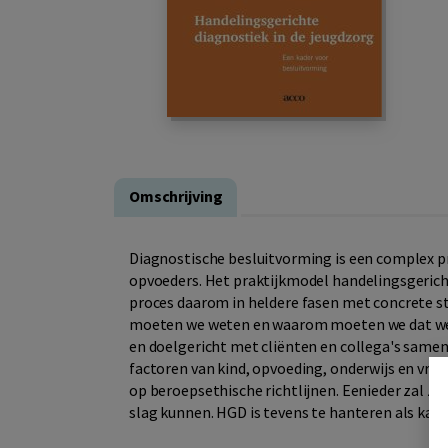
Omschrijving
Diagnostische besluitvorming is een complex p
opvoeders. Het praktijkmodel handelingsgerich
proces daarom in heldere fasen met concrete st
moeten we weten en waarom moeten we dat wet
en doelgericht met cliënten en collega's same
factoren van kind, opvoeding, onderwijs en vrij
op beroepsethische richtlijnen. Eenieder zal zij
slag kunnen. HGD is tevens te hanteren als kade