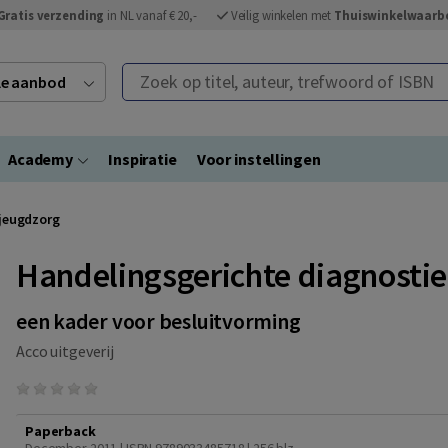
Gratis verzending
in NL vanaf € 20,-
Veilig winkelen met
Thuiswinkelwaarb
Zoek op titel, auteur, trefwoord of ISBN
ele aanbod
Academy
Inspiratie
Voor instellingen
 jeugdzorg
Handelingsgerichte diagnostie
een kader voor besluitvorming
Acco uitgeverij
Paperback