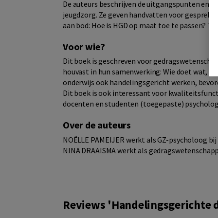
De auteurs beschrijven de uitgangspunten en fa
jeugdzorg. Ze geven handvatten voor gesprekk
aan bod: Hoe is HGD op maat toe te passen? Ter 
Voor wie?
Dit boek is geschreven voor gedragswetenscha
houvast in hun samenwerking: Wie doet wat, wa
onderwijs ook handelingsgericht werken, bevor
Dit boek is ook interessant voor kwaliteitsfun
docenten en studenten (toegepaste) psycholog
Over de auteurs
NOËLLE PAMEIJER werkt als GZ-psycholoog bij 
NINA DRAAISMA werkt als gedragswetenschapper
Reviews 'Handelingsgerichte d