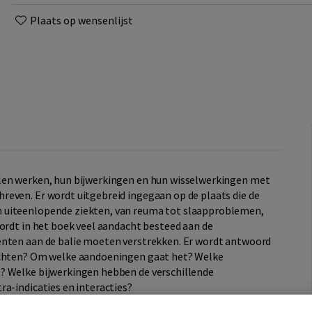
Plaats op wensenlijst
len werken, hun bijwerkingen en hun wisselwerkingen met
even. Er wordt uitgebreid ingegaan op de plaats die de
 uiteenlopende ziekten, van reuma tot slaapproblemen,
wordt in het boek veel aandacht besteed aan de
enten aan de balie moeten verstrekken. Er wordt antwoord
lachten? Om welke aandoeningen gaat het? Welke
? Welke bijwerkingen hebben de verschillende
a-indicaties en interacties?