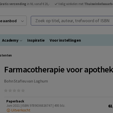
Gratis verzending
in NL vanaf € 20,-
Veilig winkelen met
Thuiswinkelwaarb
Zoek op titel, auteur, trefwoord of ISBN
ele aanbod
Academy
Inspiratie
Voor instellingen
istenten
Farmacotherapie voor apothek
Bohn Stafleu van Loghum
Paperback
61
Juni 2021 | ISBN 9789036826747
| 495 blz.
Uitverkocht