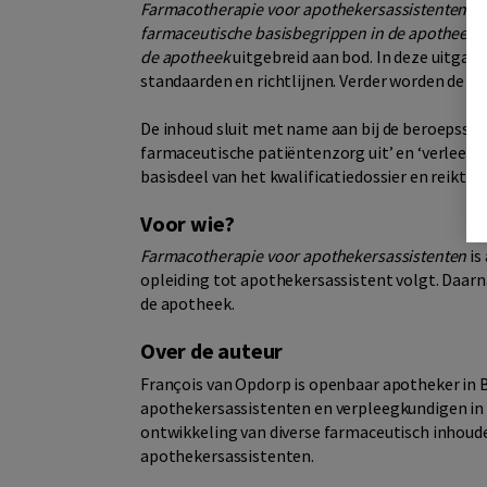
Farmacotherapie voor apothekersassistenten
be
farmaceutische basisbegrippen in de apotheek
b
de apotheek
uitgebreid aan bod. In deze uitgav
standaarden en richtlijnen. Verder worden de 
De inhoud sluit met name aan bij de beroepsspe
farmaceutische patiëntenzorg uit’ en ‘verleent 
basisdeel van het kwalificatiedossier en reikt 
Voor wie?
Farmacotherapie voor apothekersassistenten
is
opleiding tot apothekersassistent volgt. Daarn
de apotheek.
Over de auteur
François van Opdorp is openbaar apotheker in B
apothekersassistenten en verpleegkundigen in de
ontwikkeling van diverse farmaceutisch inhoud
apothekersassistenten.