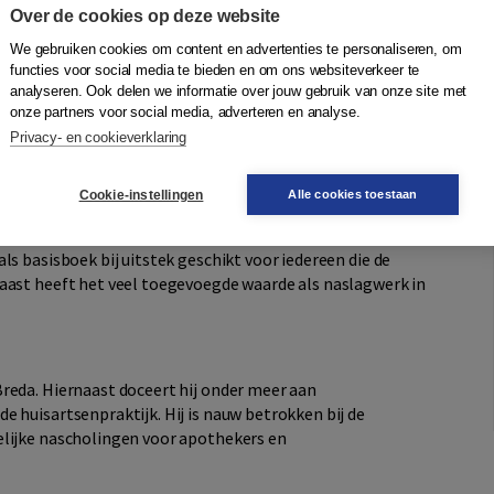
staat uit twee delen. In het eerste deel worden de
Over de cookies op deze website
ehandeld. In het tweede deel komt de
farmacotherapie in
We gebruiken cookies om content en advertenties te personaliseren, om
e zijn alle hoofdstukken aangepast aan de nieuwe
functies voor social media te bieden en om ons websiteverkeer te
nieuwste geneesmiddelgroepen beschreven.
analyseren. Ook delen we informatie over jouw gebruik van onze site met
onze partners voor social media, adverteren en analyse.
cifieke onderdelen ‘Voert geïndividualiseerde
Privacy- en cookieverklaring
niet-receptgestuurde zorg aan de patiënt’ uit het
de hiervoor benodigde kennis en vaardigheden aan.
Cookie-instellingen
Alle cookies toestaan
 als basisboek bij uitstek geschikt voor iedereen die de
aast heeft het veel toegevoegde waarde als naslagwerk in
reda. Hiernaast doceert hij onder meer aan
 huisartsenpraktijk. Hij is nauw betrokken bij de
elijke nascholingen voor apothekers en