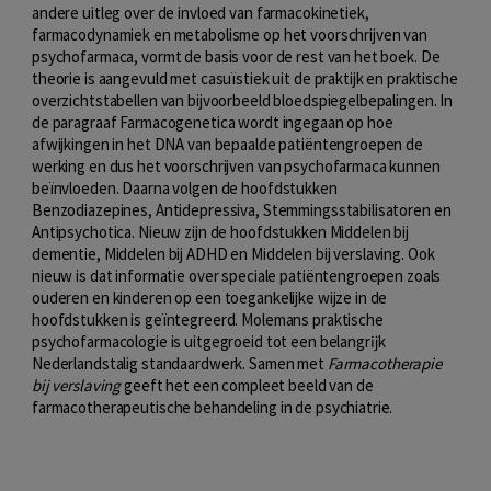
andere uitleg over de invloed van farmacokinetiek,
farmacodynamiek en metabolisme op het voorschrijven van
psychofarmaca, vormt de basis voor de rest van het boek. De
theorie is aangevuld met casuïstiek uit de praktijk en praktische
overzichtstabellen van bijvoorbeeld bloedspiegelbepalingen. In
de paragraaf Farmacogenetica wordt ingegaan op hoe
afwijkingen in het DNA van bepaalde patiëntengroepen de
werking en dus het voorschrijven van psychofarmaca kunnen
beïnvloeden. Daarna volgen de hoofdstukken
Benzodiazepines, Antidepressiva, Stemmingsstabilisatoren en
Antipsychotica. Nieuw zijn de hoofdstukken Middelen bij
dementie, Middelen bij ADHD en Middelen bij verslaving. Ook
nieuw is dat informatie over speciale patiëntengroepen zoals
ouderen en kinderen op een toegankelijke wijze in de
hoofdstukken is geïntegreerd. Molemans praktische
psychofarmacologie is uitgegroeid tot een belangrĳk
Nederlandstalig standaardwerk. Samen met
Farmacotherapie
bij verslaving
geeft het een compleet beeld van de
farmacotherapeutische behandeling in de psychiatrie.