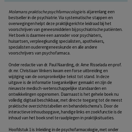
Molemans praktische psychfarmacologie
is al jarenlang een
bestseller in de psychiatrie. Via systematische stappen en
overwegingen helpt deze praktijkgerichte leidraad bij het
voorschrijven van geneesmiddelen bij psychiatrische patiënten.
Het boek is daarmee een aanrader voor psychiaters,
huisartsen, verpleegkundig specialisten, apothekers,
specialisten ouderengeneeskunde en alle andere
voorschrijvers van psychofarmaca.
Onder redactie van dr. Paul Naarding, dr. Arne Risselada en prof.
dr. mr. Christiaan Vinkers kwam een forse uitbreiding en
wijziging van de oorspronkelĳke tekst tot stand. In deze
uitgave is de informatie toegankelijker gemaakt en zijn de
nieuwste medisch-wetenschappelijke standaarden en
ontwikkelingen opgenomen. Daarnaast is het gehele boek nu
volledig digitaal beschikbaar, met directe toegang tot de meest
praktische overzichtstabellen en behandelschema’s. Door de
interactieve inhoudsopgave, handige links en zoekfunctie is de
inhoud van het boek snel te raadplegen in praktijksituaties.
Hoofdstuk 1 is Inleiding in de psychofarmacologie, met onder