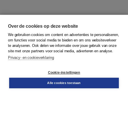
Over de cookies op deze website
We gebruiken cookies om content en advertenties te personaliseren,
© 2026
Koninklijke Boom uitgevers
om functies voor social media te bieden en om ons websiteverkeer
te analyseren. Ook delen we informatie over jouw gebruik van onze
Klantenservice
site met onze partners voor social media, adverteren en analyse.
Service & informatie
Privacy- en cookieverklaring
Contact
Retourneren
Docentenservice
Cookie-instellingen
Snel bestellen
Teamviewer
Alle cookies toestaan
Boom voor jou
Voor de boekhandel
Voor de pers
Publiceren bij Boom
Werken bij Boom & Vacatures