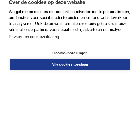
Over de cookies op deze website
We gebruiken cookies om content en advertenties te personaliseren,
© 2026
Koninklijke Boom uitgevers
om functies voor social media te bieden en om ons websiteverkeer
te analyseren. Ook delen we informatie over jouw gebruik van onze
Klantenservice
site met onze partners voor social media, adverteren en analyse.
Service & informatie
Privacy- en cookieverklaring
Contact
Retourneren
Docentenservice
Cookie-instellingen
Snel bestellen
Teamviewer
Alle cookies toestaan
Boom voor jou
Voor de boekhandel
Voor de pers
Publiceren bij Boom
Werken bij Boom & Vacatures
Over Boom
Wat ons drijft
Onze historie
Onze auteurs
Onze organisatie