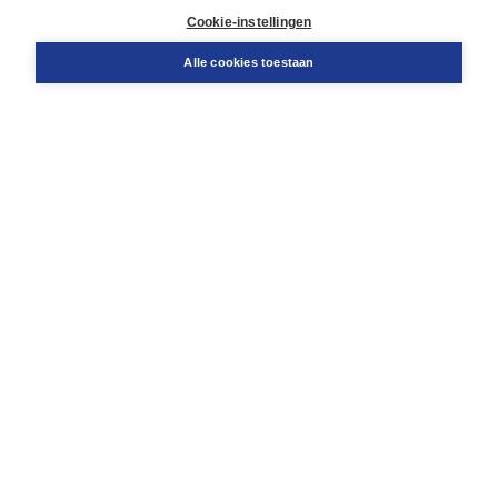
Docentenservice
Cookie-instellingen
Snel bestellen
Teamviewer
Alle cookies toestaan
Boom voor jou
Voor de boekhandel
Voor de pers
Publiceren bij Boom
Werken bij Boom & Vacatures
Over Boom
Wat ons drijft
Onze historie
Onze auteurs
Onze organisatie
Duurzaam ondernemen
Gratis verzending in NL vanaf € 20,-.
Veilig winkelen met Thuiswinkelwaarborg