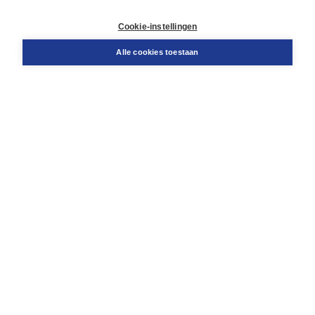
Retourneren
Docentenservice
Cookie-instellingen
Snel bestellen
Teamviewer
Alle cookies toestaan
Boom voor jou
Voor de boekhandel
Voor de pers
Publiceren bij Boom
Werken bij Boom & Vacatures
Over Boom
Wat ons drijft
Onze historie
Onze auteurs
Onze organisatie
Duurzaam ondernemen
Gratis verzending in NL vanaf € 20,-.
Veilig winkelen met Thuiswinkelwaarborg