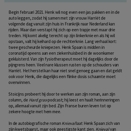
Begin februari 2021. Henk wil nog even een jas pakken en in de
auto leggen, zodat hij samen met zijn vrouw Harriët de
volgende dag vanuit zijn huis in Frankrijk naar Nederland kan
rijden. Maar dan verstapt hij zich op een trapje met maar drie
treden. Hij komt akelig terecht op zijn linkerknie en als hij wil
opstaan, valt hij keihard op de rechterknie. Lang verhaal kort:
twee gescheurde kniepezen. Henk Spaan is midden in
coronatijd opeens aan een ziekenhuisbed in de woonkamer
gekluisterd. Van zijn fysiotherapeut moet hij dagelijks door de
pijngrens heen. Veel nare klussen rusten op de schouders van
Harriët. Het herstel kan haar niet snel genoeg gaan en dat geldt
ook voor Henk, die dagelijks een flinke dosis schaamte moet
overwinnen.
Stoïcijns probeert hij door te werken aan zijn roman, aan zijn
column, de
Hard gras
-podcast; hij leest en haalt herinneringen
op, allemaal vanuit zijn bed. Zijn Franse buren leven tot op
zekere hoogte met hem mee.
In de autobiografische roman
Knieval
laat Henk Spaan zich van
zijn kwetsbaarst, maar ook geestigste kant zien.
Knieval
van