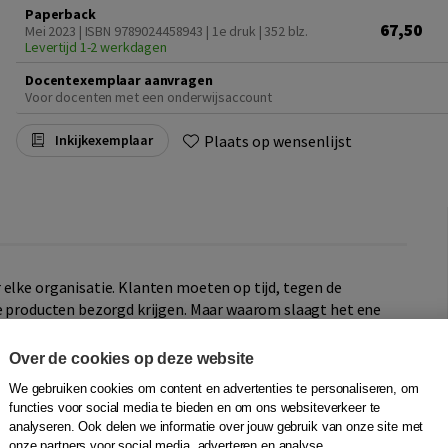
Paperback
67,50
Mei 2023 | ISBN 9789024458943 | 1e druk
| 352 blz.
Levertijd 1-2 werkdagen
Docentexemplaar aanvragen
Voor docenten met een onderwijsaccount
Plaats op wensenlijst
Inkijkexemplaar
 elke organisatie. Klanten moeten op tijd, tegen de
te producten bezorgd krijgen. Maar waarom slaagt het ene
Over de cookies op deze website
nmogelijkheden van de integrale supply chain en in het
We gebruiken cookies om content en advertenties te personaliseren, om
Het
Praktijkboek Supply Chain Management
geeft aan hoe u
functies voor social media te bieden en om ons websiteverkeer te
reld waarin innovaties en globalisering steeds
analyseren. Ook delen we informatie over jouw gebruik van onze site met
iseurs handvatten voor het daadwerkelijke invoeren en
onze partners voor social media, adverteren en analyse.