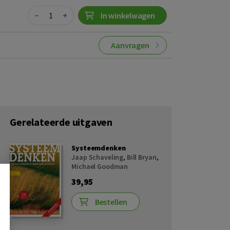
Quantity
−
+
In winkelwagen
Aanvragen
Gerelateerde uitgaven
Systeemdenken
Jaap Schaveling
,
Bill Bryan
,
Michael Goodman
39,95
Bestellen