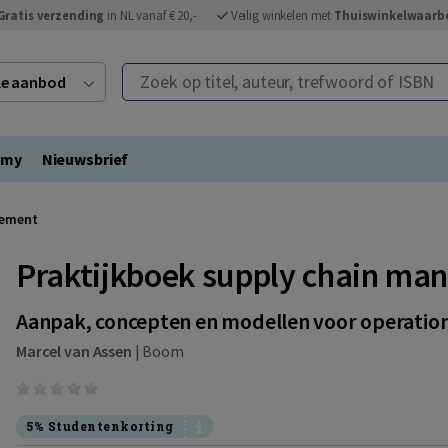
Gratis verzending
in NL vanaf € 20,-
Veilig winkelen met
Thuiswinkelwaarb
Zoek op titel, auteur, trefwoord of ISBN
ele aanbod
emy
Nieuwsbrief
gement
Praktijkboek supply chain m
Aanpak, concepten en modellen voor operationa
Marcel van Assen
|
Boom
5% Studentenkorting