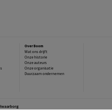
Over Boom
Wat ons drijft
Onze historie
Onze auteurs
es
Onze organisatie
Duurzaam ondernemen
kelwaarborg