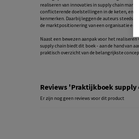
realiseren van innovaties in supply chain mana
conflicterende doelstellingen in de keten, en m
kenmerken. Daarbij leggen de auteurs steeds de 
de marktpositionering van een organisatie en d
Naast een bewezen aanpak voor het realiseren v
supply chain biedt dit boek - aan de hand van 
praktisch overzicht van de belangrijkste conc
Reviews 'Praktijkboek supply
Er zijn nog geen reviews voor dit product