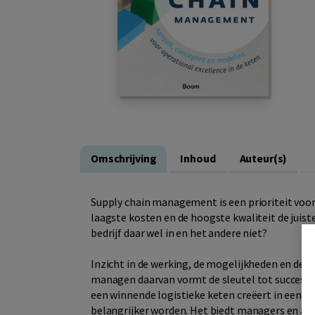
Omschrijving
Inhoud
Auteur(s)
Supply chain management is een prioriteit voor
laagste kosten en de hoogste kwaliteit de juis
bedrijf daar wel in en het andere niet?
Inzicht in de werking, de mogelijkheden en de o
managen daarvan vormt de sleutel tot succes. 
een winnende logistieke keten creëert in een we
belangrijker worden. Het biedt managers en adv