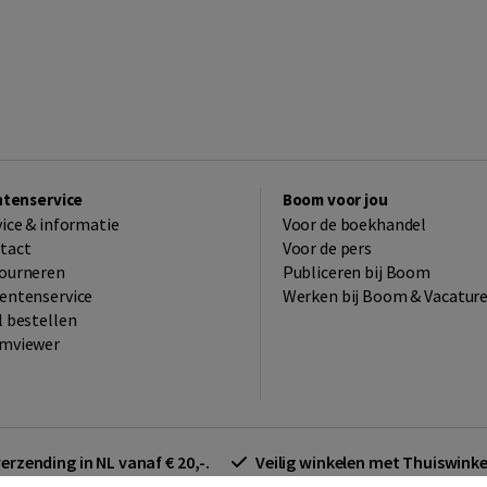
ntenservice
Boom voor jou
vice & informatie
Voor de boekhandel
tact
Voor de pers
ourneren
Publiceren bij Boom
entenservice
Werken bij Boom & Vacatur
l bestellen
mviewer
verzending in NL vanaf € 20,-.
Veilig winkelen met Thuiswin