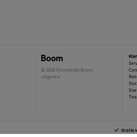
Kla
Ser
© 2026
Koninklijke Boom
Con
uitgevers
Ret
Doc
Sne
Tea
Gratis 