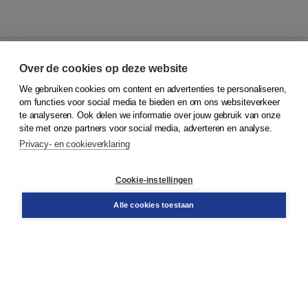
Over de cookies op deze website
We gebruiken cookies om content en advertenties te personaliseren,
© 2026
Koninklijke Boom uitgevers
om functies voor social media te bieden en om ons websiteverkeer
te analyseren. Ook delen we informatie over jouw gebruik van onze
Klantenservice
site met onze partners voor social media, adverteren en analyse.
Service & informatie
Privacy- en cookieverklaring
Contact
Retourneren
Docentenservice
Cookie-instellingen
Snel bestellen
Teamviewer
Alle cookies toestaan
Boom voor jou
Voor de boekhandel
Voor de pers
Publiceren bij Boom
Werken bij Boom & Vacatures