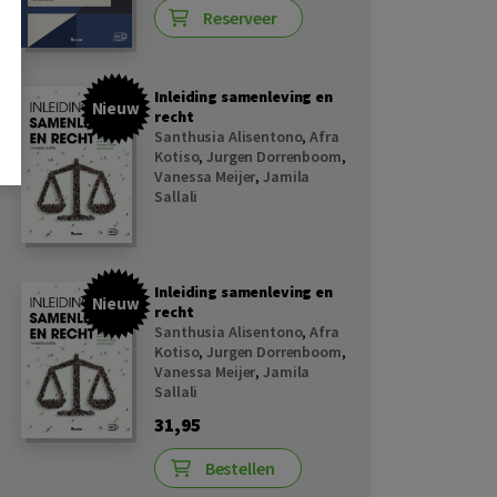
Reserveer
Inleiding samenleving en
Nieuw
recht
Santhusia Alisentono
,
Afra
Kotiso
,
Jurgen Dorrenboom
,
Vanessa Meijer
,
Jamila
Sallali
Inleiding samenleving en
Nieuw
recht
Santhusia Alisentono
,
Afra
Kotiso
,
Jurgen Dorrenboom
,
Vanessa Meijer
,
Jamila
Sallali
31,95
Bestellen