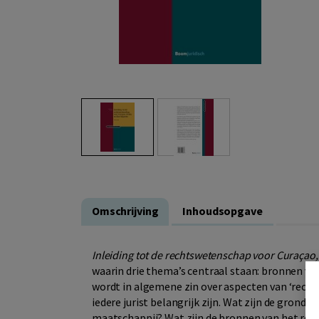
Omschrijving
Inhoudsopgave
Inleiding tot de rechtswetenschap voor Curaçao,
waarin drie thema’s centraal staan: bronnen van
wordt in algemene zin over aspecten van ‘recht
iedere jurist belangrijk zijn. Wat zijn de grond
maatschappij? Wat zijn de bronnen van het re