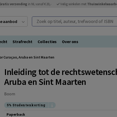
Gratis verzending
in NL vanaf € 20,-
Veilig winkelen met
Thuiswinkelwaarb
Zoek op titel, auteur, trefwoord of ISBN
ele aanbod
echt
Strafrecht
Collecties
Over ons
or Curaçao, Aruba en Sint Maarten
Inleiding tot de rechtswetens
Aruba en Sint Maarten
Boom
5% Studentenkorting
Paperback