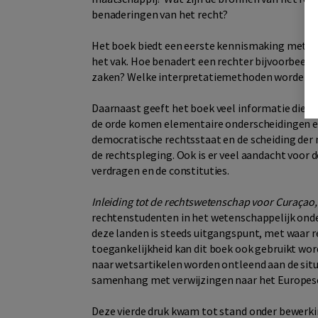
benaderingen van het recht?
Het boek biedt een eerste kennismaking met de 
het vak. Hoe benadert een rechter bijvoorbeeld 
zaken? Welke interpretatiemethoden worden da
Daarnaast geeft het boek veel informatie die de
de orde komen elementaire onderscheidingen en
democratische rechtsstaat en de scheiding der 
de rechtspleging. Ook is er veel aandacht voor d
verdragen en de constituties.
Inleiding tot de rechtswetenschap voor Curaçao
rechtenstudenten in het wetenschappelijk onder
deze landen is steeds uitgangspunt, met waar r
toegankelijkheid kan dit boek ook gebruikt wor
naar wetsartikelen worden ontleend aan de situa
samenhang met verwijzingen naar het Europese 
Deze vierde druk kwam tot stand onder bewerking