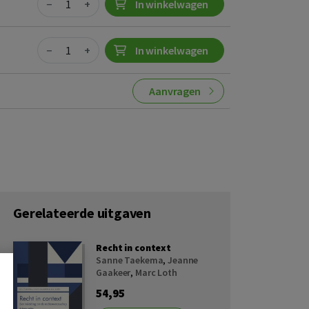
−
+
In winkelwagen
Quantity
−
+
In winkelwagen
Aanvragen
Gerelateerde uitgaven
Recht in context
Sanne Taekema
,
Jeanne
Gaakeer
,
Marc Loth
54,95