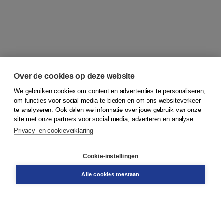
Over de cookies op deze website
We gebruiken cookies om content en advertenties te personaliseren,
© 2026
Koninklijke Boom uitgevers
om functies voor social media te bieden en om ons websiteverkeer
te analyseren. Ook delen we informatie over jouw gebruik van onze
Klantenservice
site met onze partners voor social media, adverteren en analyse.
Service & informatie
Privacy- en cookieverklaring
Contact
Retourneren
Docentenservice
Cookie-instellingen
Snel bestellen
Teamviewer
Alle cookies toestaan
Boom voor jou
Voor de boekhandel
Voor de pers