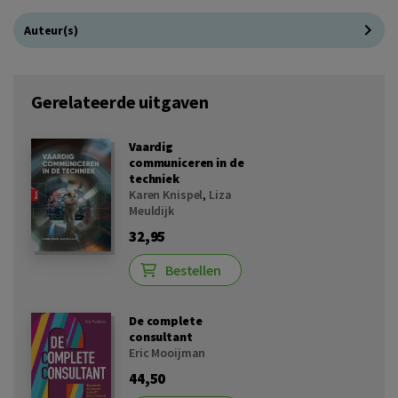
Auteur(s)
Gerelateerde uitgaven
Vaardig
communiceren in de
techniek
Karen Knispel
,
Liza
Meuldijk
32,95
Bestellen
De complete
consultant
Eric Mooijman
44,50