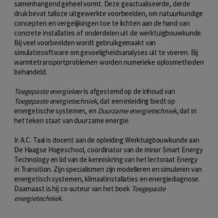
samenhangend geheel vormt. Deze geactualiseerde, derde
druk bevat talloze uitgewerkte voorbeelden, om natuurkundige
concepten en vergelijkingen toe te lichten aan de hand van
concrete installaties of onderdelen uit de werktuigbouwkunde.
Bij veel voorbeelden wordt gebruikgemaakt van
simulatiesoftware om gevoeligheidsanalyses uit te voeren. Bij
warmtetransportproblemen worden numerieke oplosmethoden
behandeld.
Toegepaste energieleer
is afgestemd op de inhoud van
Toegepaste energietechniek
, dat een inleiding biedt op
energetische systemen, en
Duurzame energietechniek
, dat in
het teken staat van duurzame energie.
Ir. A.C. Taal is docent aan de opleiding Werktuigbouwkunde aan
De Haagse Hogeschool, coördinator van de minor Smart Energy
Technology en lid van de kenniskring van het lectoraat Energy
in Transition. Zijn specialismen zijn modelleren en simuleren van
energetisch systemen, klimaatinstallaties en energiediagnose.
Daarnaast is hij co-auteur van het boek
Toegepaste
energietechniek
.