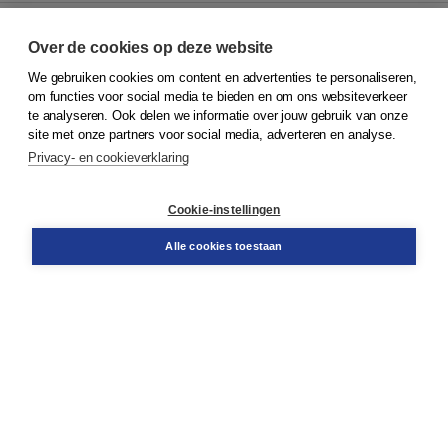
Over de cookies op deze website
We gebruiken cookies om content en advertenties te personaliseren,
© 2026
Koninklijke Boom uitgevers
om functies voor social media te bieden en om ons websiteverkeer
te analyseren. Ook delen we informatie over jouw gebruik van onze
Klantenservice
site met onze partners voor social media, adverteren en analyse.
Service & informatie
Privacy- en cookieverklaring
Contact
Retourneren
Docentenservice
Cookie-instellingen
Snel bestellen
Teamviewer
Alle cookies toestaan
Boom voor jou
Voor de boekhandel
Voor de pers
Publiceren bij Boom
Werken bij Boom & Vacatures
Over Boom
Wat ons drijft
Onze historie