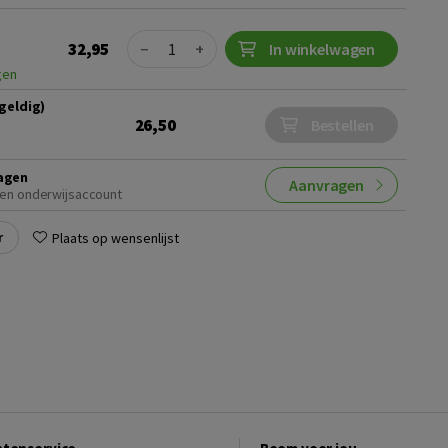
Quantity
32,95
−
+
In winkelwagen
gen
 geldig)
26,50
Bestellen
agen
Aanvragen
en onderwijsaccount
r
Plaats op wensenlijst