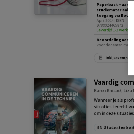
Paperback + aanv.
studiemateriaal (2 
toegang via Boom 
April 2024 | ISBN
9789024465842
Levertijd 1-2 werkda
Beoordeling aanvr
Voor docenten met e
Inkijkexemplaa
Vaardig com
Karen Knispel
,
Liza 
Wanneer je als profe
situaties terecht 
om in deze situatie
5%
Studentenkor