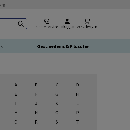
org
Inloggen
Klantenservice
Winkelwagen
Geschiedenis & Filosofie
A
B
C
D
E
F
G
H
I
J
K
L
M
N
O
P
Q
R
S
T