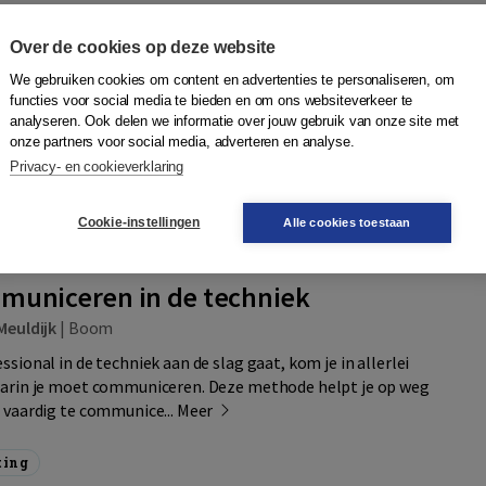
jaar
Over de cookies op deze website
Quantity
Student)
32,95
−
+
In winkelwagen
We gebruiken cookies om content en advertenties te personaliseren, om
functies voor social media te bieden en om ons websiteverkeer te
gen
analyseren. Ook delen we informatie over jouw gebruik van onze site met
onze partners voor social media, adverteren en analyse.
agen
Aanvragen
en onderwijsaccount
Privacy- en cookieverklaring
r
Plaats op wensenlijst
Cookie-instellingen
Alle cookies toestaan
municeren in de techniek
Meuldijk
|
Boom
ssional in de techniek aan de slag gaat, kom je in allerlei
waarin je moet communiceren. Deze methode helpt je op weg
s vaardig te communice...
Meer
ting