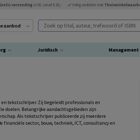
Gratis verzending
in NL vanaf € 20,-
Veilig winkelen met
Thuiswinkelwaarb
Zoek op titel, auteur, trefwoord of ISBN
ele aanbod
org
Juridisch
Management
 en tekstschrijver. Zij begeleidt professionals en
ele doelen. Belangrijke aandachtsgebieden zijn
schap. Als tekstschrijver publiceerde zij meerdere
 financiële sector, bouw, techniek, ICT, consultancy en