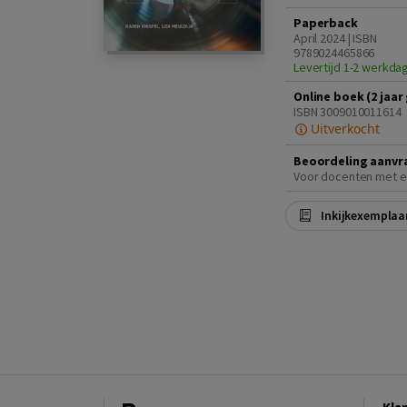
Paperback
April 2024 | ISBN
9789024465866
Levertijd 1-2 werkda
Online boek (2 jaar
ISBN 3009010011614
Uitverkocht
Beoordeling aanvr
Voor docenten met e
Inkijkexemplaa