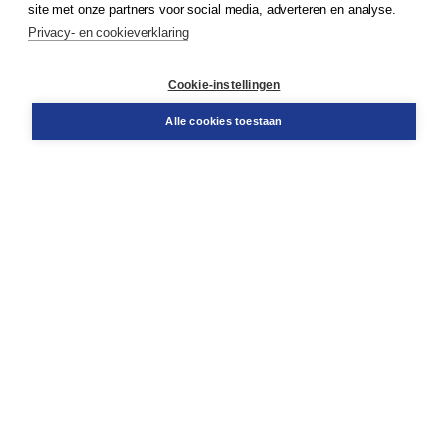
site met onze partners voor social media, adverteren en analyse.
Service & informatie
Privacy- en cookieverklaring
Contact
Retourneren
Docentenservice
Cookie-instellingen
Snel bestellen
Teamviewer
Alle cookies toestaan
Boom voor jou
Voor de boekhandel
Voor de pers
Publiceren bij Boom
Werken bij Boom & Vacatures
Over Boom
Wat ons drijft
Onze historie
Onze auteurs
Onze organisatie
Duurzaam ondernemen
Gratis verzending in NL vanaf € 20,-.