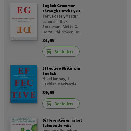
English Grammar
through Dutch Eyes
Tony Foster
,
Martijn
Lemmen
,
Dick
Smakman
,
Aletta G.
Dorst
,
Philomeen Dol
34,95
Bestellen
Effective Writing in
English
Mike Hannay
,
J.
Lachlan Mackenzie
39,95
Bestellen
Differentiëren in het
talenonderwijs
Det van Gils
,
Johan