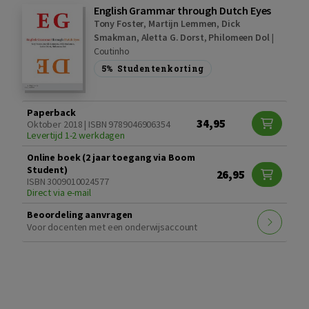
English Grammar through Dutch Eyes
Tony Foster
,
Martijn Lemmen
,
Dick
Smakman
,
Aletta G. Dorst
,
Philomeen Dol
|
Coutinho
5%
Studentenkorting
Paperback
34,95
Oktober 2018 | ISBN 9789046906354
Levertijd 1-2 werkdagen
Online boek (2 jaar toegang via Boom
Student)
26,95
ISBN 3009010024577
Direct via e-mail
Beoordeling aanvragen
Voor docenten met een onderwijsaccount