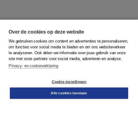
Over de cookies op deze website
We gebruiken cookies om content en advertenties te personaliseren,
© 2026
Koninklijke Boom uitgevers
om functies voor social media te bieden en om ons websiteverkeer
te analyseren. Ook delen we informatie over jouw gebruik van onze
Klantenservice
site met onze partners voor social media, adverteren en analyse.
Service & informatie
Privacy- en cookieverklaring
Contact
Retourneren
Docentenservice
Cookie-instellingen
Snel bestellen
Teamviewer
Alle cookies toestaan
Boom voor jou
Voor de boekhandel
Voor de pers
Publiceren bij Boom
Werken bij Boom & Vacatures