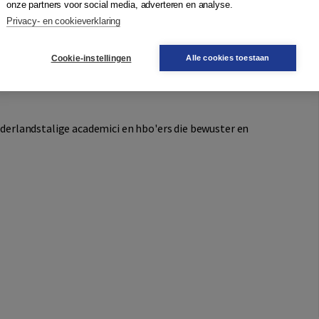
onze partners voor social media, adverteren en analyse.
controle van een schrijver over zijn tekst te vergroten, en
Privacy- en cookieverklaring
je communicatieve doelen kunt bereiken. Aan de orde
e je kunt inzetten om op passende en doeltreffende wijze
Cookie-instellingen
Alle cookies toestaan
rden naast
Principles and Pitfalls of English Grammar
van J.
derlandstalige academici en hbo'ers die bewuster en