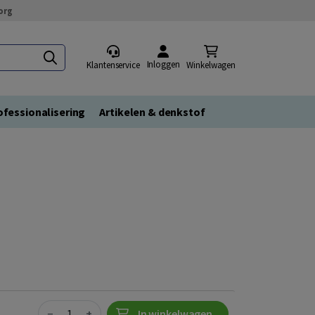
org
Inloggen
Klantenservice
Winkelwagen
fessionalisering
Artikelen & denkstof
Quantity
−
+
In winkelwagen