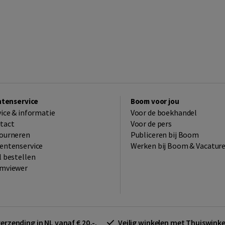
ntenservice
Boom voor jou
vice & informatie
Voor de boekhandel
tact
Voor de pers
ourneren
Publiceren bij Boom
entenservice
Werken bij Boom & Vacatur
l bestellen
mviewer
verzending in NL vanaf € 20,-.
Veilig winkelen met Thuiswin