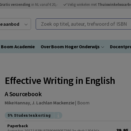
Gratis verzending
in NL vanaf € 20,-
Veilig winkelen met
Thuiswinkelwaarb
Zoek op titel, auteur, trefwoord of ISBN
ele aanbod
Boom Academie
Over Boom Hoger Onderwijs
Docentpro
Effective Writing in English
A Sourcebook
Mike Hannay
,
J. Lachlan Mackenzie
|
Boom
5% Studentenkorting
Paperback
39,95
Augustus 2017 | ISBN 9789046905739 | 3e druk
| 304 blz.