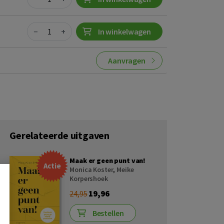
Quantity
−
+
In winkelwagen
Aanvragen
Gerelateerde uitgaven
Maak er geen punt van!
Actie
Monica Koster
,
Meike
Korpershoek
19,96
24,95
Bestellen