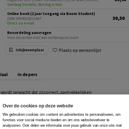
Vandaag besteld, dinsdag in huis
Online boek (2 jaar toegang via Boom Student)
30,50
ISBN 3009010022467
Direct via e-mail
Beoordeling aanvragen
Voor docenten met een onderwijsaccount
Plaats op wensenlijst
Inkijkexemplaar
iaal
In de pers
wordt verwacht dat zij correct, aantrekkelijk en
 in English: A Sourcebook
is een betrouwbare leidraad bij het
he adviezen hoe een overtuigende Engelse tekst geschreven
Over de cookies op deze website
n van de tekst, het ordenen van alinea's en zinnen, en
We gebruiken cookies om content en advertenties te personaliseren, om
functies voor social media te bieden en om ons websiteverkeer te
analyseren. Ook delen we informatie over jouw gebruik van onze site met