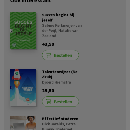
Ook interessant
Succes begint bij
jezelf
Sabine Kerkmeijer-van
der Peijl
,
Natalie van
Zeeland
43,50
Bestellen
Talentenwijzer (3e
druk)
Djoerd Hiemstra
29,50
Bestellen
Effectief studeren
Dick Barelds
,
Petra
Bunnik
,
Pieternel