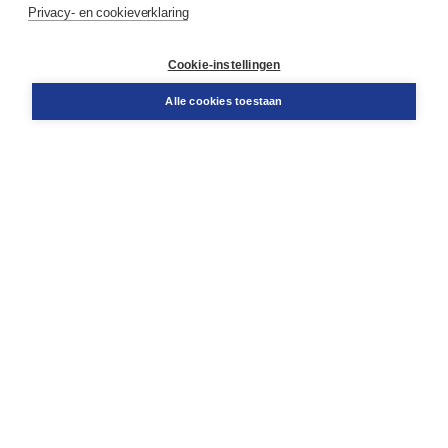
Privacy- en cookieverklaring
Contact
Retourneren
Docentenservice
Cookie-instellingen
Snel bestellen
Teamviewer
Alle cookies toestaan
Boom voor jou
Voor de boekhandel
Voor de pers
Publiceren bij Boom
Werken bij Boom & Vacatures
Over Boom
Wat ons drijft
Onze historie
Onze auteurs
Onze organisatie
Duurzaam ondernemen
Gratis verzending in NL vanaf € 20,-.