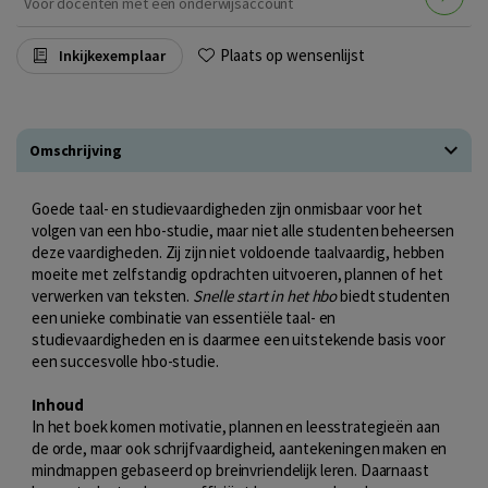
Voor docenten met een onderwijsaccount
Plaats op wensenlijst
Inkijkexemplaar
Omschrijving
Goede taal- en studievaardigheden zijn onmisbaar voor het
volgen van een hbo-studie, maar niet alle studenten beheersen
deze vaardigheden. Zij zijn niet voldoende taalvaardig, hebben
moeite met zelfstandig opdrachten uitvoeren, plannen of het
verwerken van teksten.
Snelle start in het hbo
biedt studenten
een unieke combinatie van essentiële taal- en
studievaardigheden en is daarmee een uitstekende basis voor
een succesvolle hbo-studie.
Inhoud
In het boek komen motivatie, plannen en leesstrategieën aan
de orde, maar ook schrijfvaardigheid, aantekeningen maken en
mindmappen gebaseerd op breinvriendelijk leren. Daarnaast