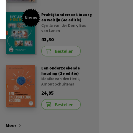
Praktijkonderzoek in zorg
Nieuw
en welzijn (4e editie)
Cyrilla van der Donk
,
Bas
van Lanen
43,50
Bestellen
Een onderzoekende
houding (2e editie)
Maaike van den Herik
,
Arnout Schuitema
24,95
Bestellen
Meer