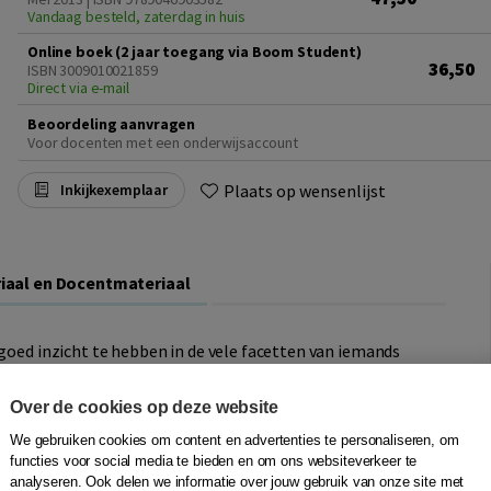
Vandaag besteld, zaterdag in huis
Online boek (2 jaar toegang via Boom Student)
36,50
ISBN 3009010021859
Direct via e-mail
Beoordeling aanvragen
Voor docenten met een onderwijsaccount
Plaats op wensenlijst
Inkijkexemplaar
iaal en Docentmateriaal
 goed inzicht te hebben in de vele facetten van iemands
 de mensen met wie ze werken én die van henzelf. Retourtje
Over de cookies op deze website
nken' presenteren de auteurs verschillende theorieën rond
We gebruiken cookies om content en advertenties te personaliseren, om
ecten van diversiteit te werken. Geïnspireerd door de
functies voor social media te bieden en om ons websiteverkeer te
Doen' studenten uit om op een creatieve en praktische
analyseren. Ook delen we informatie over jouw gebruik van onze site met