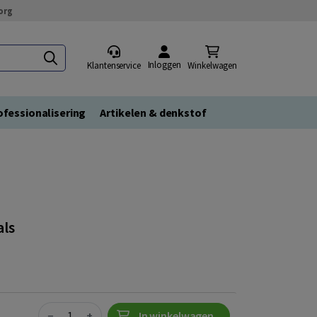
org
Inloggen
Klantenservice
Winkelwagen
fessionalisering
Artikelen & denkstof
als
Quantity
−
+
In winkelwagen