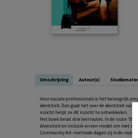
Omschrijving
Auteur(s)
Studiemater
Voor sociale professionals is het belangrijk om
identiteit. Dan gaat het over de identiteit van
inzicht helpt ze dit inzicht te ontwikkelen.
Het boek bevat drie leerroutes. In de route 'De
diversiteit en inclusie en een model om met asp
Community Art-methode dagen zij in de route '