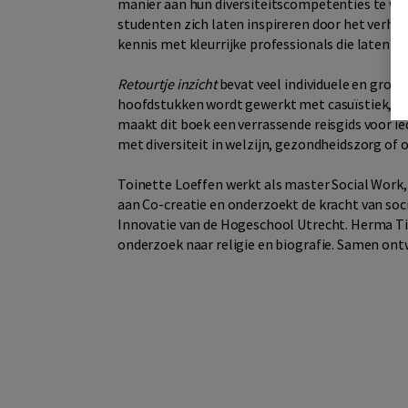
manier aan hun diversiteitscompetenties te wer
studenten zich laten inspireren door het verha
kennis met kleurrijke professionals die laten zi
Retourtje inzicht
bevat veel individuele en groe
hoofdstukken wordt gewerkt met casuïstiek, inte
maakt dit boek een verrassende reisgids voor i
met diversiteit in welzijn, gezondheidszorg of o
Toinette Loeffen werkt als master Social Work,
aan Co-creatie en onderzoekt de kracht van soci
Innovatie van de Hogeschool Utrecht. Herma Ti
onderzoek naar religie en biografie. Samen ontw