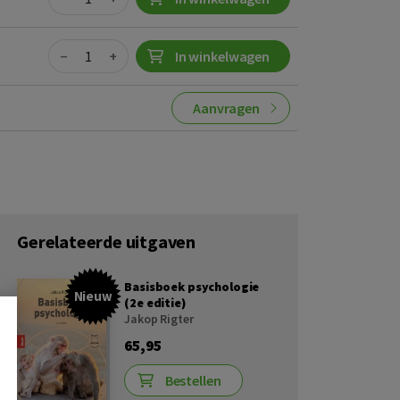
Quantity
−
+
In winkelwagen
Aanvragen
Gerelateerde uitgaven
Basisboek psychologie
Nieuw
(2e editie)
Jakop Rigter
65,95
Bestellen