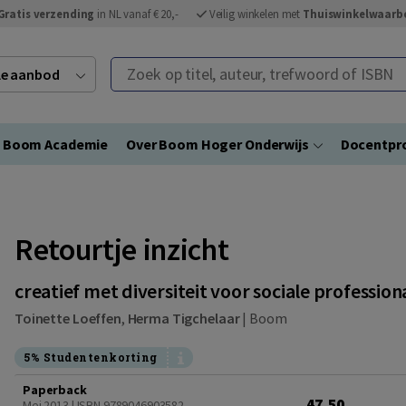
Gratis verzending
in NL vanaf € 20,-
Veilig winkelen met
Thuiswinkelwaarb
Zoek op titel, auteur, trefwoord of ISBN
ele aanbod
Boom Academie
Over Boom Hoger Onderwijs
Docentpro
Retourtje inzicht
creatief met diversiteit voor sociale profession
Toinette Loeffen
,
Herma Tigchelaar
|
Boom
5% Studentenkorting
Paperback
47,50
Mei 2013 | ISBN 9789046903582