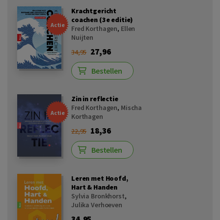
Krachtgericht
coachen (3e editie)
Actie
Fred Korthagen
,
Ellen
Nuijten
27,96
34,95
Bestellen
Zin in reflectie
Fred Korthagen
,
Mischa
Actie
Korthagen
18,36
22,95
Bestellen
Leren met Hoofd,
Hart & Handen
Sylvia Bronkhorst
,
Julika Verhoeven
34,95