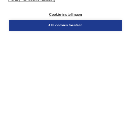
Contact
Retourneren
Docentenservice
Cookie-instellingen
Snel bestellen
Teamviewer
Alle cookies toestaan
Boom voor jou
Voor de boekhandel
Voor de pers
Publiceren bij Boom
Werken bij Boom & Vacatures
Over Boom
Wat ons drijft
Onze historie
Onze auteurs
Onze organisatie
Duurzaam ondernemen
Gratis verzending in NL vanaf € 20,-.
Veilig winkelen met Thuiswinkelwaarborg