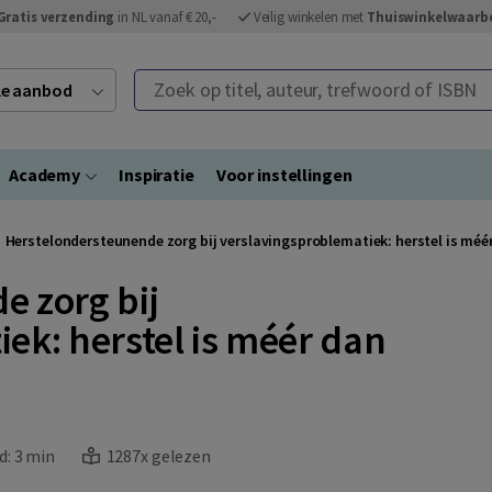
Gratis verzending
in NL vanaf € 20,-
Veilig winkelen met
Thuiswinkelwaarb
Zoek op titel, auteur, trefwoord of ISBN
ele aanbod
Academy
Inspiratie
Voor instellingen
Herstelondersteunende zorg bij verslavingsproblematiek: herstel is méé
e zorg bij
ek: herstel is méér dan
d:
3 min
1287x gelezen