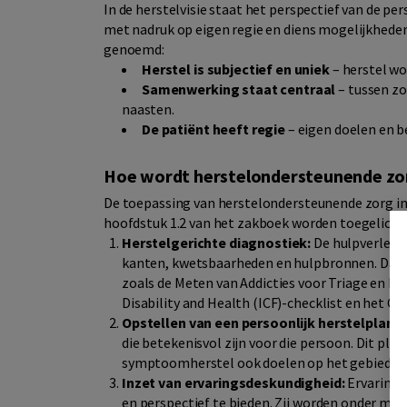
In de herstelvisie staat het perspectief van de pe
met nadruk op eigen regie en diens mogelijkhede
genoemd:
Herstel is subjectief en uniek
– herstel wo
Samenwerking staat centraal
– tussen zo
naasten.
De patiënt heeft regie
– eigen doelen en 
Hoe wordt herstelondersteunende zor
De toepassing van herstelondersteunende zorg in 
hoofdstuk 1.2 van het zakboek worden toegelicht
Herstelgerichte diagnostiek:
De hulpverlene
kanten, kwetsbaarheden en hulpbronnen. Daar
zoals de Meten van Addicties voor Triage en Eva
Disability and Health (ICF)-checklist en het Cu
Opstellen van een persoonlijk herstelplan:
S
die betekenisvol zijn voor die persoon. Dit pla
symptoomherstel ook doelen op het gebied van
Inzet van ervaringsdeskundigheid:
Ervarings
en perspectief te bieden. Zij worden onder mee