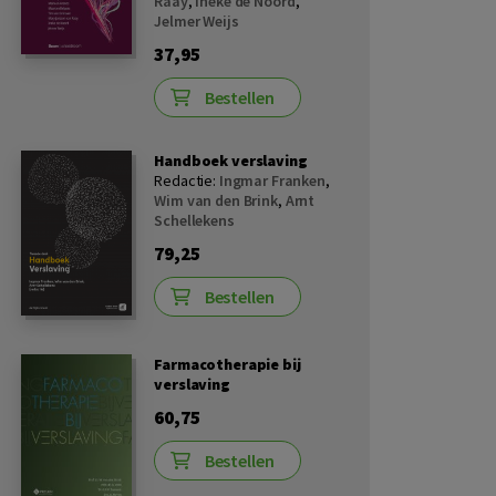
Raay
,
Ineke de Noord
,
Jelmer Weijs
37,95
Bestellen
Handboek verslaving
Redactie:
Ingmar Franken
,
Wim van den Brink
,
Arnt
Schellekens
79,25
Bestellen
Farmacotherapie bij
verslaving
60,75
Bestellen