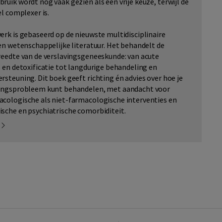
ruik wordt nog vaak gezien als een vrije keuze, terwijl de
el complexer is.
erk is gebaseerd op de nieuwste multidisciplinaire
 en wetenschappelijke literatuur. Het behandelt de
reedte van de verslavingsgeneeskunde: van acute
s en detoxificatie tot langdurige behandeling en
rsteuning. Dit boek geeft richting én advies over hoe je
vingsprobleem kunt behandelen, met aandacht voor
cologische als niet-farmacologische interventies en
sche en psychiatrische comorbiditeit.