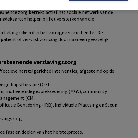
pen.
unende zorg betrekt actief het sociale netwerk van de
iadekaarten helpen bij het versterken van die
n belangrijke rol in het vormgeven van herstel. De
atiënt of verwijst zo nodig door naar een geestelijk
dersteunende verslavingszorg
ffectieve herstelgerichte interventies, afgestemd op de
e gedragstherapie (CGT).
en, motiverende gespreksvoering (MGV), community
management (CM).
ilitatie Benadering (IRB), Individuele Plaatsing en Steun
evingszorg.
de fase en doelen van het herstelproces.