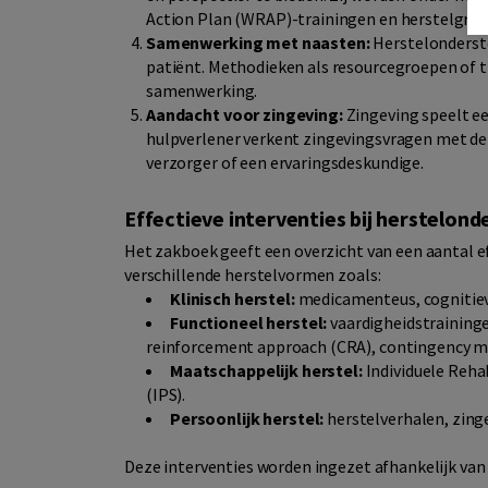
Action Plan (WRAP)-trainingen en herstelgroe
Samenwerking met naasten:
Herstelonderste
patiënt. Methodieken als resourcegroepen of tr
samenwerking.
Aandacht voor zingeving:
Zingeving speelt ee
hulpverlener verkent zingevingsvragen met de p
verzorger of een ervaringsdeskundige.
Effectieve interventies bij herstelon
Het zakboek geeft een overzicht van een aantal e
verschillende herstelvormen zoals:
Klinisch herstel:
medicamenteus, cognitiev
Functioneel herstel:
vaardigheidstraining
reinforcement approach (CRA), contingency 
Maatschappelijk herstel:
Individuele Rehab
(IPS).
Persoonlijk herstel:
herstelverhalen, zing
Deze interventies worden ingezet afhankelijk van 