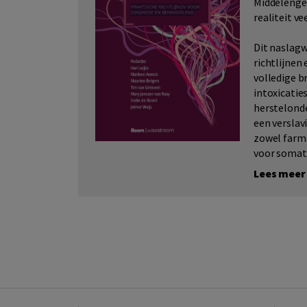
Middelengeb
realiteit ve
Dit naslagw
richtlijnen
volledige b
intoxicatie
herstelonde
een versla
zowel farma
voor somati
Lees meer