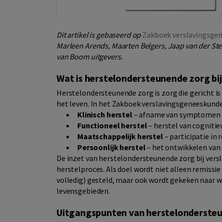
Dit artikel is gebaseerd op
Zakboek verslavingsge
Marleen Arends, Maarten Belgers, Jaap van der Ste
van Boom uitgevers.
Wat is herstelondersteunende zorg bij
Herstelondersteunende zorg is zorg die gericht i
het leven. In het Zakboek verslavingsgeneeskunde
Klinisch herstel
– afname van symptomen o
Functioneel herstel
– herstel van cognitie
Maatschappelijk herstel
– participatie in 
Persoonlijk herstel
– het ontwikkelen van 
De inzet van herstelondersteunende zorg bij vers
herstelproces. Als doel wordt niet alleen remiss
volledig) gesteld, maar ook wordt gekeken naar w
levensgebieden.
Uitgangspunten van herstelonderste