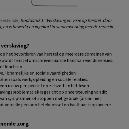
neeskunde
, hoofdstuk 1: ‘Verslaving en visie op herstel' door
l, en is bewerkt en ingekort in samenwerking met de redactie
 verslaving?
s op het bevorderen van herstel op meerdere domeinen van
 wordt herstel omschreven aan de hand van vier dimensies:
f klachten.
ve, lichamelijke en sociale vaardigheden.
rollen zoals werk, opleiding en sociale relaties.
een nieuw perspectief op zichzelf en het leven.
lavingsproblematiek is gericht op ondersteuning van dit
ie van symptomen of stoppen met gebruik (al dan niet
at voor die persoon betekenisvol en haalbaar is op andere
unende zorg