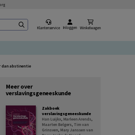
org
Inloggen
Klantenservice
Winkelwagen
r dan abstinentie
Meer over
verslavingsgeneeskunde
Zakboek
verslavingsgeneeskunde
Han Luijkx
,
Marleen Arends
,
Maarten Belgers
,
Tim van
Grinsven
,
Mary Janssen van