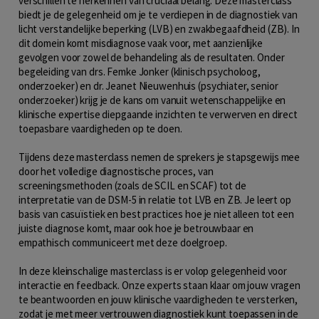
verschillen te herkennen van cruciaal belang. Deze masterclass
biedt je de gelegenheid om je te verdiepen in de diagnostiek van
licht verstandelijke beperking (LVB) en zwakbegaafdheid (ZB). In
dit domein komt misdiagnose vaak voor, met aanzienlijke
gevolgen voor zowel de behandeling als de resultaten. Onder
begeleiding van drs. Femke Jonker (klinisch psycholoog,
onderzoeker) en dr. Jeanet Nieuwenhuis (psychiater, senior
onderzoeker) krijg je de kans om vanuit wetenschappelijke en
klinische expertise diepgaande inzichten te verwerven en direct
toepasbare vaardigheden op te doen.
Tijdens deze masterclass nemen de sprekers je stapsgewijs mee
door het volledige diagnostische proces, van
screeningsmethoden (zoals de SCIL en SCAF) tot de
interpretatie van de DSM-5 in relatie tot LVB en ZB. Je leert op
basis van casuïstiek en best practices hoe je niet alleen tot een
juiste diagnose komt, maar ook hoe je betrouwbaar en
empathisch communiceert met deze doelgroep.
In deze kleinschalige masterclass is er volop gelegenheid voor
interactie en feedback. Onze experts staan klaar om jouw vragen
te beantwoorden en jouw klinische vaardigheden te versterken,
zodat je met meer vertrouwen diagnostiek kunt toepassen in de