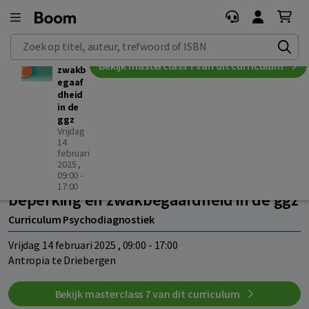
ndelijk
e
beper
Zoek op titel, auteur, trefwoord of ISBN
king
en
Bekijk masterclass 7 van dit curriculum
zwakb
egaaf
dheid
in de
ggz
vrijdag
14
februari
Masterclass 6
2025 ,
09:00 -
Net even anders? Licht verstandelijke
17:00
beperking en zwakbegaafdheid in de ggz
Curriculum Psychodiagnostiek
vrijdag 14 februari 2025 , 09:00 - 17:00
Antropia te Driebergen
Bekijk masterclass 7 van dit curriculum