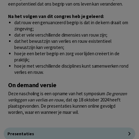
een potentieel dat ons begrip van ons leven kan veranderen.
Na het volgen van dit congres heb je geleerd:
dat rouw een genuanceerd begrip is dat in de kern draait om
zingeving;
dat er vele verschillende dimensies van rouw zijn;
dat het bewustzijn van verlies en rouw existentieel
bewustzijn kan vergroten;
hoe je een beter begrip en zorg voor lijden creëert in de
praktijk;
hoe je met verschillende disciplines kunt samenwerken rond
verlies en rouw.
On demand versie
Deze nascholing is een opname van het symposium
De grenzen
verleggen van verlies en rouw
, dat op 18 oktober 2024 heeft
plaatsgevonden. De presentaties kunnen online gevolgd
worden, waar en wanneer je maar wil.
Presentaties