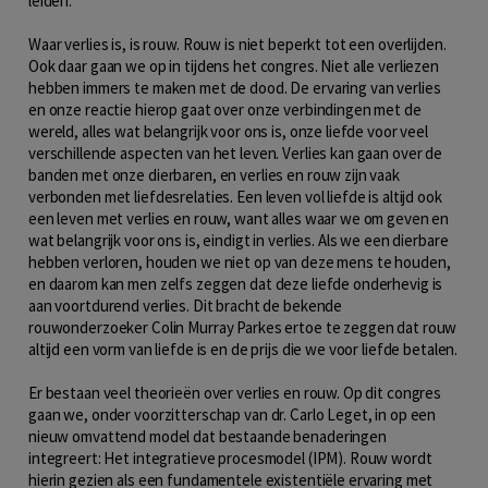
leiden.
Waar verlies is, is rouw. Rouw is niet beperkt tot een overlijden.
Ook daar gaan we op in tijdens het congres. Niet alle verliezen
hebben immers te maken met de dood. De ervaring van verlies
en onze reactie hierop gaat over onze verbindingen met de
wereld, alles wat belangrijk voor ons is, onze liefde voor veel
verschillende aspecten van het leven. Verlies kan gaan over de
banden met onze dierbaren, en verlies en rouw zijn vaak
verbonden met liefdesrelaties. Een leven vol liefde is altijd ook
een leven met verlies en rouw, want alles waar we om geven en
wat belangrijk voor ons is, eindigt in verlies. Als we een dierbare
hebben verloren, houden we niet op van deze mens te houden,
en daarom kan men zelfs zeggen dat deze liefde onderhevig is
aan voortdurend verlies. Dit bracht de bekende
rouwonderzoeker Colin Murray Parkes ertoe te zeggen dat rouw
altijd een vorm van liefde is en de prijs die we voor liefde betalen.
Er bestaan veel theorieën over verlies en rouw. Op dit congres
gaan we, onder voorzitterschap van dr. Carlo Leget, in op een
nieuw omvattend model dat bestaande benaderingen
integreert: Het integratieve procesmodel (IPM). Rouw wordt
hierin gezien als een fundamentele existentiële ervaring met