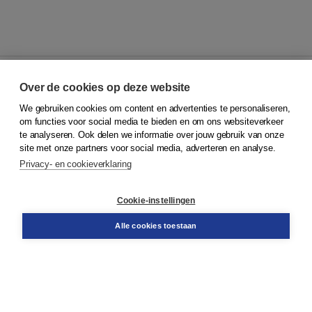
Over de cookies op deze website
We gebruiken cookies om content en advertenties te personaliseren,
© 2026
Koninklijke Boom uitgevers
om functies voor social media te bieden en om ons websiteverkeer
te analyseren. Ook delen we informatie over jouw gebruik van onze
Klantenservice
site met onze partners voor social media, adverteren en analyse.
Service & informatie
Privacy- en cookieverklaring
Contact
Retourneren
Docentenservice
Cookie-instellingen
Snel bestellen
Teamviewer
Alle cookies toestaan
Boom voor jou
Voor de boekhandel
Voor de pers
Publiceren bij Boom
Werken bij Boom & Vacatures