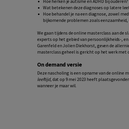
Hoe herken je autisme en ADHD bij ouderen?
Wat betekenen deze diagnoses op latere leef
Hoe behandel je na een diagnose, zowel med
bijkomende problemen zoals eenzaamheid, d
We gaan tijdens de online masterclass aan de sl
experts op het gebied van persoonlijkheids-, en 
Garenfeld en Jolien Diekhorst, geven de allern
masterclass geheel is gericht op het werk met ou
On demand versie
Deze nascholing is een opname van de online 
leeftijd
, dat op 9 mei 2023 heeft plaatsgevonde
wanneer je maar wil.