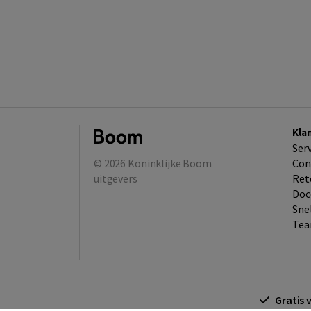
Kla
Ser
© 2026
Koninklijke Boom
Con
uitgevers
Ret
Doc
Sne
Tea
Gratis 