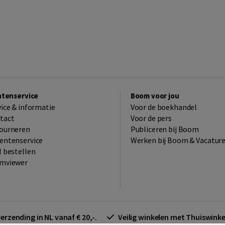
ntenservice
Boom voor jou
vice & informatie
Voor de boekhandel
tact
Voor de pers
ourneren
Publiceren bij Boom
entenservice
Werken bij Boom & Vacatur
l bestellen
mviewer
verzending in NL vanaf € 20,-.
Veilig winkelen met Thuiswin