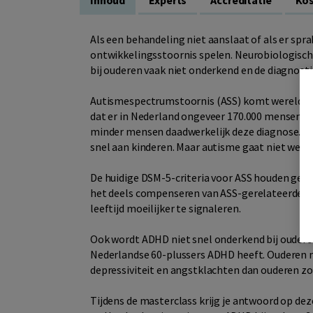
Inhoud
Experts
Accreditatie
Kos
Als een behandeling niet aanslaat of als er sp
ontwikkelingsstoornis spelen. Neurobiologisc
bij ouderen vaak niet onderkend en de diagnosti
Autismespectrumstoornis (ASS) komt wereldwijd
dat er in Nederland ongeveer 170.000 mensen zij
minder mensen daadwerkelijk deze diagnose. Voor
snel aan kinderen. Maar autisme gaat niet weg a
De huidige DSM-5-criteria voor ASS houden geen
het deels compenseren van ASS-gerelateerde b
leeftijd moeilijker te signaleren.
Ook wordt ADHD niet snel onderkend bij ouderen.
Nederlandse 60-plussers ADHD heeft. Ouderen
depressiviteit en angstklachten dan ouderen z
Tijdens de masterclass krijg je antwoord op dez