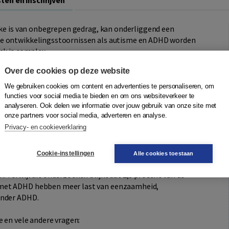
ten en inschrijven
rake is van onbegrepen gedrag, kan onderliggend een
he ontwikkelingsstoornissen als autisme en ADHD worden
ek is complex.
Over de cookies op deze website
 voor bij rond één procent van de bevolking. Dit betekent
n met een vorm van autisme. In de praktijk krijgen veel
We gebruiken cookies om content en advertenties te personaliseren, om
al bij ouderen is dit het geval. Bij autisme denken we
functies voor social media te bieden en om ons websiteverkeer te
analyseren. Ook delen we informatie over jouw gebruik van onze site met
ls je ouder wordt.
onze partners voor social media, adverteren en analyse.
Privacy- en cookieverklaring
 rekening met de manifestatie op oudere leeftijd, zoals
eperkingen. Hierdoor zijn ASS-symptomen op latere
Cookie-instellingen
Alle cookies toestaan
 Terwijl uit onderzoeken blijkt dat 2,8 procent van de
 met ADHD hebben meer last van eenzaamheid,
onder ADHD.
e en vele andere vragen: