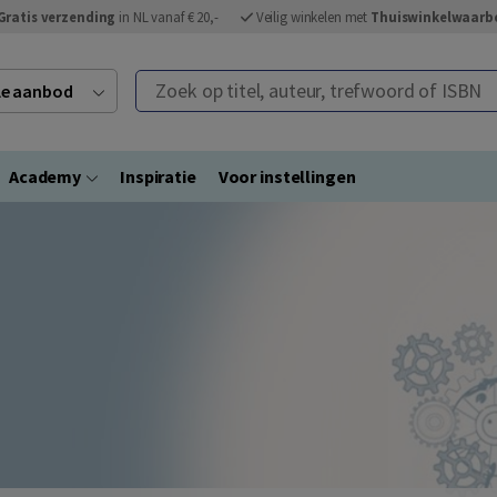
Gratis verzending
in NL vanaf € 20,-
Veilig winkelen met
Thuiswinkelwaarb
Zoek op titel, auteur, trefwoord of ISBN
ele aanbod
Academy
Inspiratie
Voor instellingen