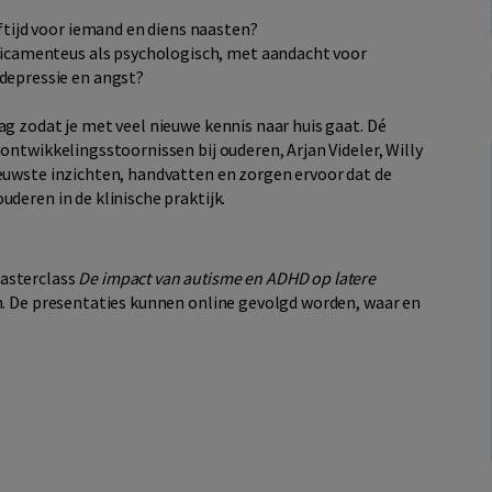
tijd voor iemand en diens naasten?
icamenteus als psychologisch, met aandacht voor
epressie en angst?
ag zodat je met veel nieuwe kennis naar huis gaat. Dé
ontwikkelingsstoornissen bij ouderen, Arjan Videler, Willy
ieuwste inzichten, handvatten en zorgen ervoor dat de
deren in de klinische praktijk.
masterclass
De impact van autisme en ADHD op latere
n. De presentaties kunnen online gevolgd worden, waar en