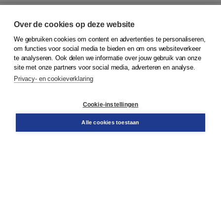
Over de cookies op deze website
We gebruiken cookies om content en advertenties te personaliseren,
© 2026
Koninklijke Boom uitgevers
om functies voor social media te bieden en om ons websiteverkeer
te analyseren. Ook delen we informatie over jouw gebruik van onze
Klantenservice
site met onze partners voor social media, adverteren en analyse.
Service & informatie
Privacy- en cookieverklaring
Contact
Retourneren
Docentenservice
Cookie-instellingen
Snel bestellen
Teamviewer
Alle cookies toestaan
Boom voor jou
Voor de boekhandel
Voor de pers
Publiceren bij Boom
Werken bij Boom & Vacatures
Over Boom
Wat ons drijft