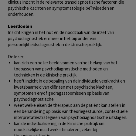
clinicus inzicht in de relevante transdiagnostische factoren die
psychische klachten en symptomatologie beïnvloeden en
onderhouden.
Leerdoelen
Inzicht krijgen in het nut en de noodzaak van de inzet van
psychodiagnostiek en meer in het bijzonder van
persoonlijkheidsdiagnostiek in de klinische praktijk.
De lezer;
kan zich een beter beeld vormen van het belang van het
toepassen van psychodiagnostische methoden en
technieken in de klinische praktijk.
heeft inzicht in de bepaling van de individuele veerkracht en
kwetsbaarheid van cliënten met psychische klachten,
symptomen en/of gedragsstoornissen op basis van
psychodiagnostische.
weet welke eisen de therapeut aan de patiënt kan stellen in
een behandeling op basis van theoriegestuurde, contextuele
interpretatiestrategieën van psychodiagnostische uitslagen.
kan de individualisering in de klinische praktijk om
noodzakelijke maatwerk stimuleren, zeker bij
therapieresistentie.