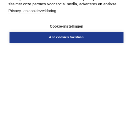
Klantenservice
site met onze partners voor social media, adverteren en analyse.
Service & informatie
Privacy- en cookieverklaring
Contact
Retourneren
Docentenservice
Cookie-instellingen
Snel bestellen
Teamviewer
Alle cookies toestaan
Boom voor jou
Voor de boekhandel
Voor de pers
Publiceren bij Boom
Werken bij Boom & Vacatures
Over Boom
Wat ons drijft
Onze historie
Onze auteurs
Onze organisatie
Duurzaam ondernemen